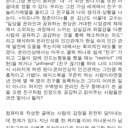
는다
.
그냥 본인이 원하는
"
내
"
가 되면 된다
.
이름 또한 마
음대로 정할 수 있다
.
우리는 그런 가상 세계에서 친구 수
늘리기에열을 올리고 그 친구들과 나의 생각과 상황을 나
눈다
. <
아프니까 청춘이다
>
를 쓴 김난도 서울대 교수는
"
일상을 온라인과 공유하는 현상은 거대한 시장경제 체제
에서 소외되는 과정에서 느끼는 상실감과 좌절감을 다른
사람과 공유하고 공감하는 것을 통해 해소하려는 의도
"
라고 해석하며 온라인상의 인간관계가 현실 속의 인간 관
계 발전에 도움을 주는지에 대해서는 회의적인 태도를 보
였다
.
온라인상에서는 마우스 클릭 하나로 쉽게
"
친구
"
가
되고 그들이 맘에 안드는행동을 했을 때는
“restrict” (
제
한
)
을 하거나
“unfriend” (
친구 끊기
)
를 하여 나의 시야에
서 사라지게 하면 된다
.
온라인상의 인간관계는 그만큼 즉
흥적이고 가볍다
.
페이스북을 꾸준히 하는 사람이라면몇
년 안에 몇 백 명의 친구를 등록하는건 그다지 어려운 일
이 아니다
.
하지만 수백명의 온라인 친구 중에내가 쓴 글
을 오랜 친구처럼 진정으로 공감하고 읽어주는 사람들은
과연 몇이나 될까
?
컴퓨터로 작성한 글에는 사람의 감정을 온전히 담아내는
데 한계가 있다
.
지난 여름 한 케이블 티비 아나운서가 남
자친구와의 이별후 온라인상으로 자살을 예고한 적이 있