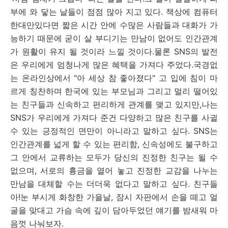
부에 와 닿는 날들이 점점 많아 지고 있다
.
책상에 컴퓨터
한대만있다면 짧은 시간 안에 수많은 사람들과 대화가 가
능하기 때문에 굳이 살 부디기는 만남이 없어도 인간관계
가 원활이 유지 될 것이라 느낄 것이다
.
물론
SNS
의 발전
은 우리에게 엄청나게 많은 혜택을 가져다 주었다
.
국경없
는 온라인상에서
"
아 세상 참 좋아졌다
"
고 입에 침이 마
르게 칭찬하며 한국에 있는 부모님과 그리고 멀리 떨어있
는 친구들과 신속하고 편리하게 관계를 맺고 있지만
,
나는
SNS
가 우리에게 가져다 준건 다양하고 많은 친구를 사귈
수 있는 긍정적인 면만이 아니라고 말하고 싶다
. SNS
는
인간관계를 넓게 할 수 있는 편리함
,
신속성에도 불구하고
그 안에서 교류하는 모두가 당신의 진정한 친구는 될 수
없으며
,
서로의 흉금을 열어 놓고 진정한 교감을 나누는
만남을 대체할 수는 더더욱 없다고 말하고 싶다
.
친구들
아
!
눈 부시게 화창한 가을날
,
잠시 자판에서 손을 떼고 얼
굴을 맞대고 가슴 속에 깊이 담아두었던 얘기를 밤새워 마
음껏 나눠보자
.