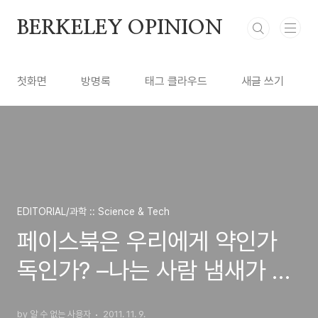
본문 바로가기
BERKELEY OPINION
첫화면
방명록
태그 클라우드
새글 쓰기
EDITORIAL/과학 :: Science & Tech
페이스북은 우리에게 약인가
독인가? –나는 사람 냄새가 그
립다
by 알 수 없는 사용자
2011. 11. 9.