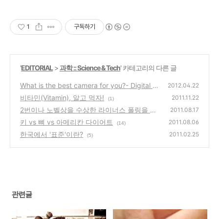
1
구독하기
'
EDITORIAL
>
과학 :: Science & Tech
' 카테고리의 다른 글
What is the best camera for you?- Digital E
2012.04.22
dition
비타민(Vitamin), 알고 먹자!
(0)
2011.11.22
(1)
2번이나 노벨상을 수상한 라이너스 폴링을 아
2011.08.17
시나요?
키 vs 뼈 vs 아메리칸 다이어트
(1)
2011.08.06
(14)
한국에서 '표준'이란?
2011.02.25
(5)
관련글