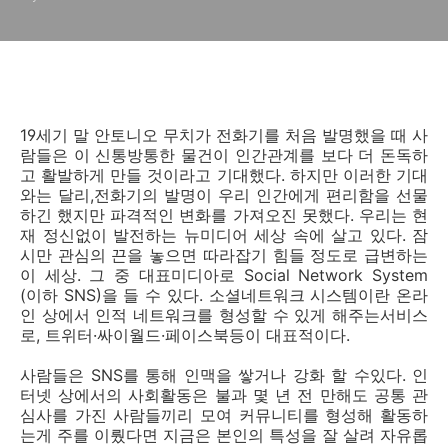
19
세기 말 안토니오 무치가 전화기를 처음 발명했을 때 사
람들은 이 신통방통한 물건이 인간관계를 보다 더 돈독하
고 활발하게 만들 것이라고 기대했다
.
하지만 이러한 기대
와는 달리
,
전화기의 발명이 우리 인간에게 편리함을 선물
하긴
했지만 파격적인 변화를 가져오진 못했다
.
우리는 현
재 정신없이 발전하는 뉴미디어 세상 속에 살고 있다
.
잠
시만 관심의 끈을 놓으면 따라잡기 힘들 정도로
급변하는
이 세상
.
그 중 대표미디아로
Social Network System
(
이하
SNS)
을 들 수 있다
.
소셜네트워크 시스템이란 온라
인 상에서 인적 네트워크를 형성할 수 있게 해주는서비스
로
,
트위터
·
싸이월드
·
페이스북등이 대표적이다
.
사람들은
SNS
를 통해 인맥을 쌓거나 강화 할 수있다
.
인
터넷 상에서의 사회활동은 불과 몇 년 전 만해도 공통 관
심사를 가진 사람들끼리 모여 커뮤니티를 형성해 활동하
는게 주를 이뤘다면 지금은 본인의 특성을 잘 살려 자유롭