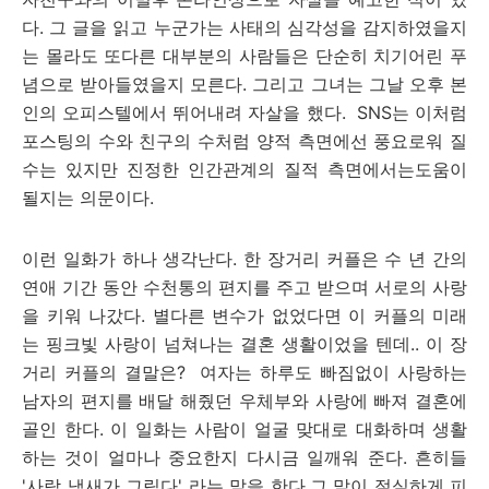
다
.
그 글을 읽고 누군가는 사태의 심각성을 감지하였을지
는 몰라도 또다른 대부분의
사람들은 단순히 치기어린 푸
념으로 받아들였을지 모른다
.
그리고 그녀는 그날 오후 본
인의 오피스텔에서 뛰어내려 자살을 했다
. SNS
는 이처럼
포스팅의 수와 친구의 수처럼 양적 측면에선 풍요로워 질
수는 있지만 진정한 인간관계의 질적 측면에서는도움이
될지는 의문이다
.
이런 일화가 하나 생각난다
.
한 장거리 커플은 수 년 간의
연애 기간 동안 수천통의 편지를 주고 받으며 서로의 사랑
을 키워 나갔다
.
별다른 변수가 없었다면 이 커플의 미래
는 핑크빛 사랑이 넘쳐나는 결혼 생활이었을 텐데
..
이 장
거리 커플의 결말은
?
여자는 하루도 빠짐없이 사랑하는
남자의 편지를 배달 해줬던 우체부와 사랑에 빠져 결혼에
골인 한다
.
이 일화는 사람이 얼굴 맞대로 대화하며 생활
하는 것이 얼마나 중요한지 다시금 일깨워 준다
.
흔히들
'
사람 냄새가 그립다
'
라는 말을 한다
.
그 말이 절실하게 피