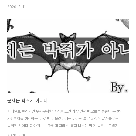
spiral down in unending pessimism, afflicted by the world and
2020. 3. 11.
the people in it, simply tired of human interaction and our desire
to be accepted. Because what of all this lasts, anyway? There’s
something abou..
문제는 박쥐가 아니다
거미줄로 둘러싸인 무시무시한 폐가를 보면 가장 먼저 떠오르는 동물이 무엇인
가? 흔히들 생각하듯, 바로 떼로 몰려다니는 까마귀 혹은 괴상한 날개를 가진
박쥐일 것이다. 까마귀는 문화권에 따라 길 흉이 나뉘는 반면, 박쥐는 그렇지 않
다. 특이한 생김새 때문에 일반적으로 악명이 자자하기 때문이다. 게다가 이번
2020. 3. 10.