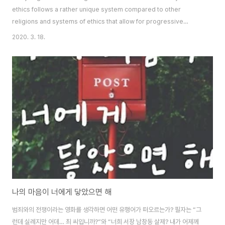
ethics follows a rather unique system compared to other
religions and systems of ethics that allow for progressive
thought with a dynamically changing set of ethics called
2020. 3. 18.
“dharma;” as Crawford states, possessing “catalytic qualities.”
The end goal to reach the highest ideal of liberation where one
is freed from the cycle of reincarna..
나의 마음이 너에게 닿았으면 해
범죄와의 전쟁이라는 영화를 생각하면 어떤 유행어가 떠오르는가? 필자는 “그
런데 실례지만 어데… 최 씨입니까?”와 “너희 서장 남창동 살제? 내가 어제께