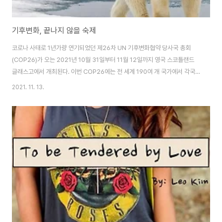
기후변화, 끝나지 않을 숙제
코로나 사태로 1년가량 연기되었던 제26차 UN 기후변화협약 당사국 총회
(COP26)가 오는 2021년 10월 31일부터 11월 12일까지 영국 스코틀랜드
글래스고에서 개최된다. 이번 COP26에는 전 세계 190여 개 국가에서 각국
정상들을 포함한 약 3만 명의 개인과 단체들이 모여 기후변화에 대해 논의하고
2021. 11. 13.
파리협정을 성공적으로 지속해나가기 위한 구체적인 방안들을 제시할 예정이
다. 코로나로 인한 2년간의 공백과 더불어 2019년 스페인 마드리드에서 개최
되었던 COP25가 뚜렷한 성과 없이 마무리된 탓에 이번 COP26의 성공적인
개최가 각별히 중요시되고 있다. 이번 COP26가 제시하고 있는 4가지 목표는
다음과 같다[1]: 2050년까지 글로벌 탄소중립 달성과 1.5°C 목표의 확립 기
후변화로 위협받..