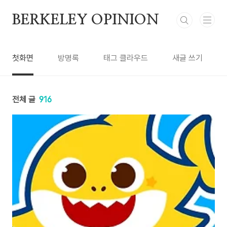
본문 바로가기
BERKELEY OPINION
첫화면
방명록
태그 클라우드
새글 쓰기
전체 글
916