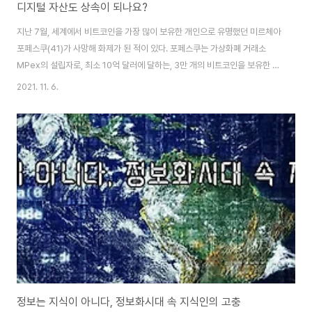
디지털 자산도 상속이 되나요?
지난 7월, 세계에서 비트코인을 가장 많이 보유한 개인으로 유명했던 미르체아
포페스쿠(41)가 사망해 화제가 된 적이 있다. 포페스쿠는 가상화폐 거래소
MPex의 설립자로, 최소 10억 달러에 달하는, 3만 개의 비트코인을 보유한 것
으로 추정되며, 지난 6월 코스타리카에서 휴양을 즐기다 물놀이에 익사한 것으
2021. 11. 6.
로 알려졌다. 2018년에도 비슷한 일이 있었다. 캐나다의 최대 암호화폐(가상
화폐) 거래소 쿼드리가(Quadriga)를 설립한 제럴드 코튼 역시 인도 여행 중
갑작스럽게 사망했다. 그로 인해 유족들 또한 그의 2억 5,000만 달러에 달하
는 암호화폐에 접근할 수 없게 되었다 (회사의 부채를 감당하기 어려워 죽음을
지어냈다는 루머도 있지만 확실하지 않다). 모든 가상화폐는 개인 키를 통해서
만 접근할 수 ..
정보는 지식이 아니다, 정보화시대 속 지식인의 고충