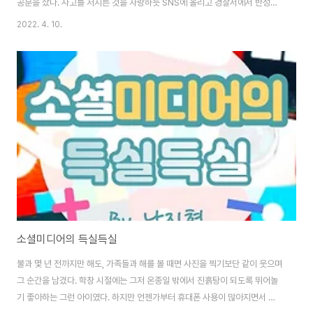
공분을 샀다. 사고를 저지른 것을 자랑하듯 SNS에 올리고 경찰서에서 반성하
는 태도도 보이지 않았다. 이를 엄벌해 달라는 청와대 국민 청원이 100만 명을
2022. 4. 10.
넘었지만, 청와대의 답변은 이러했다 판결이 확정된 7명의 가해 청소년 중 2명
에게는 2년의 장기 소년원 송치 처분이 내려졌고 4명은 2년의 장기 보호관찰
및 6개월 시설 위탁 처분, 나머지 1명은 2년의 장기 보호관찰 처분을 받았다.
촉법소년이라는 이유로 형사처벌은 받지 않았다. 한 여학생에게 폭행을 가하는
상황을 생중계하고 피해자가 맞아서 부은 모습을 못생겼다고 또 때리고 조롱하
며 자취방에 감금하고..
소셜미디어의 득실득실
불과 몇 년 전까지만 해도, 가족들과 해를 볼 때면 사진을 찍기보단 같이 웃으며
그 순간을 남겼다. 학창 시절에는 그저 온종일 밖에서 진흙탕이 되도록 뛰어놀
기 좋아하는 그런 아이였다. 하지만 언젠가부터 휴대폰 사용이 많아지면서 친