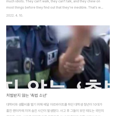
much idiots. They can’t walk, they can’t talk, and they chew on
most things before they find out that they’re inedible. That’s why
they need the constant care of their parents to stop them from
2022. 4. 10.
hurting themselves. Yet despite how many times they are held
down to a stop, babies are always scouring around, looking for
the next interesti..
처벌받지 않는 '촉법 소년'
대학비와 생활비를 벌기 위해 배달 아르바이트를 하던 대학생 청년이 10대가
훔친 렌터카에 치여 숨진 사건이 발생했다. 사고 후 그들이 보인 태도는 국민의