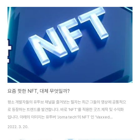
an end, I’ve compiled a list of teams to watch in the final-month
push as I go over recent trades, injuries, and my personal
prospects. 1. Brooklyn Nets ..
요즘 핫한 NFT, 대체 무엇일까?
평소 개발자들의 유투브 채널을 즐겨보는 필자는 최근 그들의 영상에 공통적으
로 등장하는 트렌드를 발견합니다. 바로 ‘NFT’를 적용한 굿즈 제작 및 수익화
입니다. 아래의 이미지는 유투버 ‘Joma tech’의 NFT 인 ‘Vaxxed
doggos’입니다. 이 유투버는 이와 같은 작품들을 통해 공개 30 초만에 약
2022. 3. 20.
23 만 달러(2 억 8 천만원)의 수익이 발생했음을 공개합니다. 이 외에도 291
만 달러(32 억)에 NFT 경매에서 낙찰 된 트위터 공동 창업자 잭 도시의 트윗