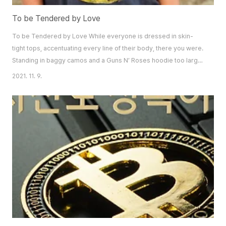
To be Tendered by Love
To be Tendered by Love While everyone is dressed in skin-
tight tops, accentuating every line of their body, there you were.
Standing in baggy camos and a Guns N’ Roses hoodie too large
for your slender figure. “Does she even like Guns N’ Roses?” I
2021. 11. 9.
thought I motioned the bartender for another drink. He shook
his head — what did this kid think he was, an actual bartender?
Just hand me the damn dri..