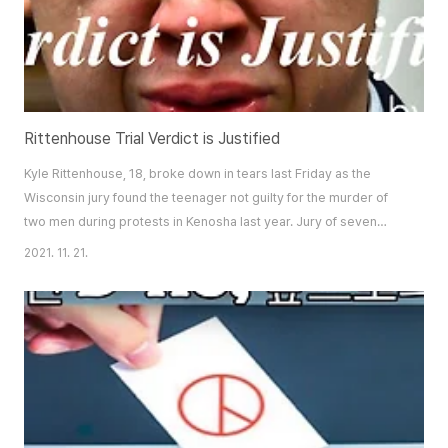
Rittenhouse Trial Verdict is Justified
Kyle Rittenhouse, 18, broke down in tears last Friday as the
Wisconsin jury found the teenager not guilty for the murder of
two men during protests in Kenosha last year. Jury of seven
women and five men deliberated for 25 hours over a span of 3
2021. 11. 21.
days. Background/Timeline On August 23, 2020, Jacob Blake, a
29-year-old black man, gets shot 4 times by a police officer,
leaving him partially paralyze..