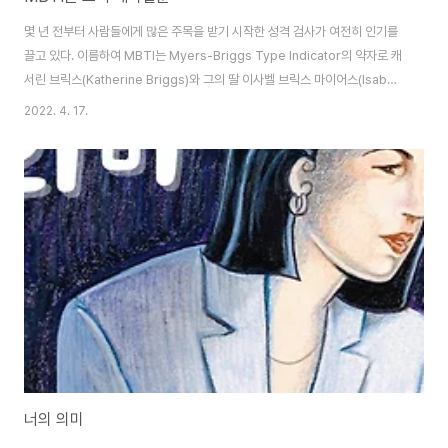
몇 년 전부터 사람들에게 많은 주목을 받기 시작한 성격 검사가 여전히 인기를
끌고 있다. 이름하여 MBTI는 Myers-Briggs Type Indicator의 약자로 캐
서린 브릭스(Katherine Briggs)와 그의 딸 이사벨 브릭스 마이어스(Isabel
Briggs Myers)가 스위스의 정신분석학자인 카를 융(Carl Jung)의 심리 유
2022. 4. 17.
형론을 토대로 고안한 자기 보고식 성격 유형 검사 도구이다. 외향성
(Extraversion)와 내향성(Introversion), 감각형(Sensing)과 직관형
(iNtuition), 사고형(Thinking)과 감정형(Feeling), 판단형(Judging)과 인
식형(Perceiving)의 네 가지 지표에 따라 총 16가지 유형으로 성격이 나누어
진다. 심리학에서는..
너의 의미