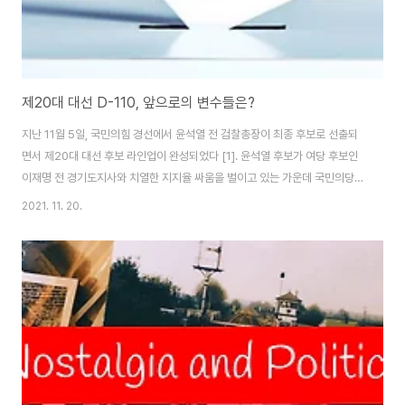
제20대 대선 D-110, 앞으로의 변수들은?
지난 11월 5일, 국민의힘 경선에서 윤석열 전 검찰총장이 최종 후보로 선출되
면서 제20대 대선 후보 라인업이 완성되었다 [1]. 윤석열 후보가 여당 후보인
이재명 전 경기도지사와 치열한 지지율 싸움을 벌이고 있는 가운데 국민의당
안철수 대표, 정의당 심상정 의원, 김동연 전 경제부총리 등 제3지대 후보들도
2021. 11. 20.
각자의 자리에서 힘을 내고 있다. 투표일인 2022년 3월 9일까지 남은 시간은
4개월도 되지 않는다. 언뜻 봐서는 굉장히 짧은 시간처럼 느껴지지만 다양한
변수들이 존재하는 정치와 선거에 있어서는 4개월이라는 시간은 굉장히 긴 시
간이기도 하다. 남은 기간 동안 후보들 간의 뜨거운 정치적 공방이 예상되는 가
운데 유권자들이 주목해야 할 주요 변수들로는 어떤 것들이 있을까? 치열했던
경선, 뿔뿔이 흩어진 ..