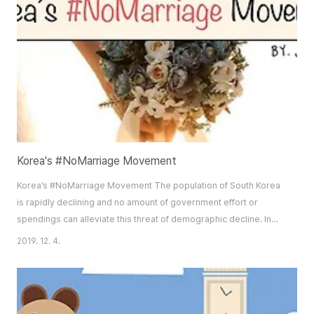
를 나란히 놓고 보았을 때, 나는 늘 뒤에 있었지 싶다. 대학교 입학도, 군 입대도
늦었다. 그리고 지금은 취업이 늦다. 그래서 어쩌면 항상 뒷자리를 좋아했을 ..
Korea's #NoMarriage Movement
Korea’s #NoMarriage Movement The population of South Korea
is rapidly declining and no amount of government effort or
spendings can alleviate this threat of demographic decline. In
direct correlation, marriage levels are plummeting as more
2019. 12. 4.
people desire to break free from society’s pressures in pursuit
of their careers and other personal interests. The common
agreement is that Korea has too many..