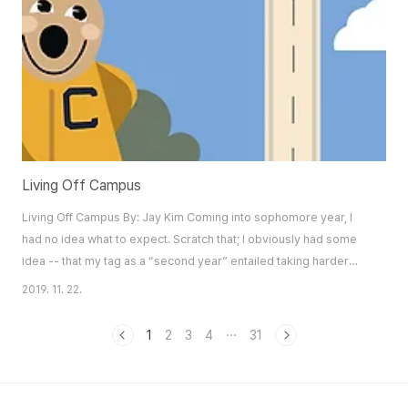
Living Off Campus
Living Off Campus By: Jay Kim Coming into sophomore year, I
had no idea what to expect. Scratch that; I obviously had some
idea -- that my tag as a “second year” entailed taking harder
technical classes, that I’d be spending more time camped out at
2019. 11. 22.
Moffitt library, that I’d be applying to Haas soon and most
importantly that I would be living off-campus. I was actually
1
2
3
4
···
31
pretty excited to live outs..