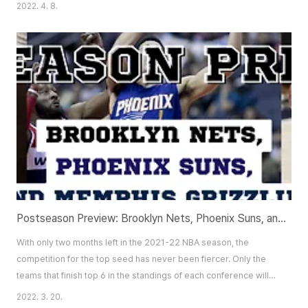
구들과 놀기보단 미디어 콘텐츠에 집착하기 시작했고 가족들과 여행 중에도 휴
2022. 4. 8.
대폰만 보고 있는 나를 보면서 “스마트폰 중독”이라고 생각했다. 점점 소셜미
디어에 집착하면서도 나 자신이 “노모포비아”라고 알아차리지 못한다. 노모포
비아는 no mobile + phobia(공포)의 합성어이다. 휴대폰을 휴대하고 있지
않거나 눈에 보이지 않으면 생기는 불안 증세이다. 그렇지만 휴대폰을 항시 가
지고 있기 때문에 누구나 크게 이것을 자각하지 못한다. 아침에 일어나 당연히
휴대폰을 켜보고 알림이 ..
Postseason Preview: Brooklyn Nets, Phoenix Suns, and Memphis Grizzlies
With only two months left in the 2021-22 NBA season, the
competition for the top seed has never been fiercer. Only the
teams that finish top 6 in the standings of each conference will
be guaranteed a playoff spot. With the season soon coming to
2022. 3. 20.