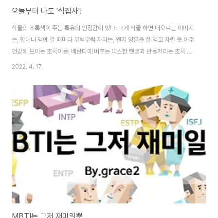
오늘부터 나도 '식집사'!
식물의 초록색이 주는 특유의 안정감이 있다. 내게 식물 하면 떠오르는 이미지
는, 할머니 댁에 갈 때마다 무럭무럭 자라는, 왠지 양분을 잘 먹고 자란 듯 아주
건강해 보이는 초록이들! 베란다에 비추는 따스한 햇볕과 반들거리는 초록 잎
사귀를 마루에 앉아 가만히 쳐다보고만 있으면 금세 마음이 편안해진다. 그다
2022. 4. 17.
음으로 떠오르는 건 아파트 앞 화단의 새싹들. 1층에 어린이집이 있어서 그런지
가끔 이름표가 걸어진 화분들도 보이곤 한다. 귀여운 초록 새싹들과 그사이 작
은 키의 참새들은 상상만 해도 미소 지어진다. 강의 사이 애매한 공강 시간, 도
서관에 자리가 없을 때 - 버클리 캠퍼스 곳곳의 잔디밭 혹은 벤치에 앉아 초록
잔디와 나무 사이에서 시간을 보냈던 것도 떠오른다. 실제로 식물은 세로토닌
을 분비해 불안과 우울감..
MBTI는 그저 재미일뿐