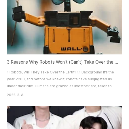
한다. 바로 아이디 뒤에 숨어 남에게 상처가 되는 글을 아무렇지도 않게 쓰는
것, 악플을 말이다. 애..
3 Reasons Why Robots Won't (Can't) Take Over the World
1 Robots, Will They Take Over the Earth? 1.1 Background It’s the
year 2200, and before we knew it, robots have subjugated us
under their rule. Humans are grazed as livestock are, fallen to
be entertainment for especially bored robots. As it stands, the
2022. 3. 6.
future of humankind is bleak and grim. . . or is it? The question of
a robot takeover, uprising, or rebellion against humans has
always been a co..