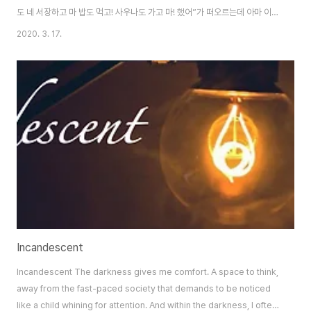
도 네 서장하고 마 밥도 먹고! 사우나도 가고 마! 했어”가 떠오르는데 아마 이
두 문장이 나 자신을 아주 잘 설명해줘서가 아닐까 싶다. 아 물론 어디 아무개
2020. 3. 17.
서장과 친분이 있어서 밥도 먹고 사우나를 가봤다는 건 아니고, 그냥 새로운 사
람을 만나도 접점을 찾기가 쉬운 편이라고나 할까? 어디 한 군데에 진득하고 얌
전하게 붙어있을 팔자가 아니었는지 나는 정착이라는 것을 해본 적이 거의 없
었고 그럼과 동시에 새로운 사람들을 꾸준히 만나왔다. 그래서 그런지 어딜 가
더라도, 그리고 누굴 만나더라도 “아 나도 거기 가봤는데!”나 “아 나도 거기에
누구 아는데!”라는 ..
Incandescent
Incandescent The darkness gives me comfort. A space to think,
away from the fast-paced society that demands to be noticed
like a child whining for attention. And within the darkness, I often