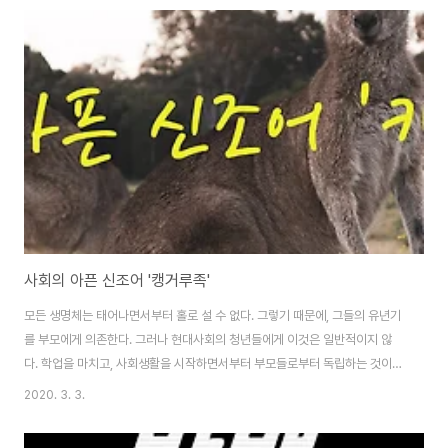
bland and repetitive, in the making by none other than I. Writing
tells a lot about a ..
사회의 아픈 신조어 '캥거루족'
모든 생명체는 태어나면서부터 홀로 설 수 없다. 그렇기 때문에, 그들의 유년기
를 부모에게 의존한다. 그러나 현대사회의 청년들에게 이것은 일반적이지 않
다. 학업을 마치고, 사회생활을 시작하면서부터 부모들로부터 독립하는 것이
굉장히 어려운 우울한 시대가 되었기 때문이다. 어느덧 27살이 되어버린 나도,
2020. 3. 3.
취직한 나의 또래 친구들도 그 누구 하나 부모님의 그늘에서 벗어난 사람은 없
다. 이것은 개개인의 문제가 아니라 사회적인 문제로 부상하였고, 새로운 신조