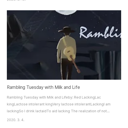
코로나바이러스 사태도 사태인 만큼 안타깝게도 박쥐는 안 좋은 기를 많이 불
러 모으는 대망의 흉조 조(凶兆 鳥)로, 그리고 야생동물을 날것으로 먹는 인간
의 상스럽고 추악한 횡포를 대표하는 상징으로 거듭났다. 박쥐에 대한 혐오감
이 상승함과 동시에 사스부터 에볼라, 메르스, 신종 코로나바이러스 등 21세기
의 주요 감염병을 일으킨 박쥐의 특별한 생물학적 특성이 궁금증을 자아내기도
한다. 그들의 몸에서 시도 때도..
Rambling Tuesday with Milk and Life
Rambling Tuesday with Milk and Lifeby: Red LackingLac
kingLactose intolerant kingVery lactose intolerantLackingI am
lackingSo I drink lactaidTo aid lacking The realization of not
knowing what to write - being unable to write - is a pitiable
2020. 3. 4.
realization of a rather inept and aimless slob.It’s proof that life is