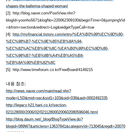
shapes-the-ballerina-shaped-woman/
[2]: http://blog.naver.com/PostView.nhn?
blogId=yoonho5671&logNo=220062309100&beginTime=0&jumpingVid
=&from=section&redirect=Log&widgetTypeCall=true
[4]: 
http://myfinancial.tistory.com/entry/%EA%B0%99%EC%9D%80-
%EC%98%B7-%EC%9E%85%EB%8A%94-
%EC%82%AC%EB%9E%8C-%EA%B0%99%EC%9D%80-
%EC%98%B7-%EB%8B%A4%EB%A5%B8-
%EB%8A%90%EB%82%8C
[5]: http://www.timeforum.co.kr/FreeBoard/4149215
내용 참조: 
http://news.naver.com/main/read.nhn?
mode=LSD&mid=sec&sid1=103&oid=038&aid=0002492335
http://legacy.h21.hani.co.kr/section-
021128000/2006/02/021128000200602080596046.html
http://blog.daum.net/_blog/BlogTypeView.do?
blogid=089W7&articleno=13637841&categoryId=713045&regdt=20070