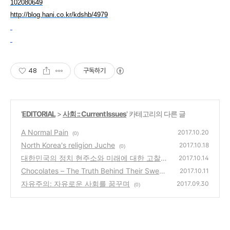
102080649
http://blog.hani.co.kr/kdshb/4979
48
구독하기
'
EDITORIAL
>
사회 :: Current Issues
' 카테고리의 다른 글
A Normal Pain
2017.10.20
(0)
North Korea's religion Juche
2017.10.18
(0)
대한민국의 정치 현주소와 미래에 대한 고찰
2017.10.14
Chocolates – The Truth Behind Their Sweet
(0)
2017.10.11
ness
자유주의: 자유로운 사회를 꿈꾸며
(0)
2017.09.30
(0)