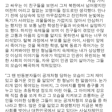
게임 가지
고 싸우는 이 친구들을 보면서 그저 북한에서 넘어왔지만
여전히 어리고 철없는 꼬맹이들 정도로만 생각했다. 만나
기 전에 상상속에 있던 까무잡잡하고 잔인하며 눈빛에는
독기가 서려있는 괴물들에는 가깝지도 않아서 안심하기
는 했지만 또 보통 남한 학생친구들과 비슷해서 실망하기
도 했다. 하지만 숙제들을 보며 이 친구들이 겪었던 수많
은 고통과 아픔의 깊이를 알지도 못하면서 필자는 너무 어
리석었다. 탈북 과정에서 부모를 잃은 아이, 사람이 앞에
서 죽어가는 것을 목격한 학생, 탈북 동료가 죽어가는 것
을 지켜봐야만 했던 형님들까지 숙제에는 내가 상상했던
것 이상의 이야기들 자유가 억압되고 인권이 유린되는 북
한 사회의 이야기들, 자유 없이 인권 없이 살아가는 그들
의 모습이 빼곡하게 적혀있었다.
“그 땐 반동분자들이 공개처형 당하는 모습이 그저 재미
있고 즐거운 것인 줄 알았어” 한 형님이 한 말씀이다. 눈가
리개 없이 묶여있는 아버지, 그 아버지를 향해 총구를 겨
누고 있는 초등학생 정도의 어린 아들, 그 아이에게 강요
해 직접 총을 쏘게 하고 그 모습을 지켜보고 조롱하는 군
인들 이러한 상황은 그들이 보는 공개처형의 모습들 중 하
나라고 했다. 많은 것을 잃었고 희생했지만 지금은 북한
사회를 벗어나 대한민국에서 살고 있다는 사실자체만으