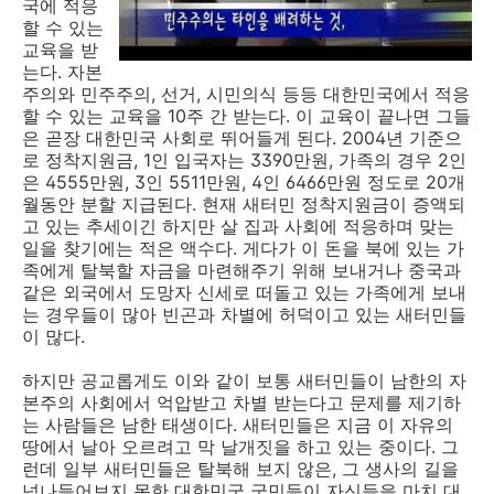
국에 적응
할 수 있는
교육을 받
는다. 자본
주의와 민주주의, 선거, 시민의식 등등 대한민국에서 적응
할 수 있는 교육을 10주 간 받는다. 이 교육이 끝나면 그들
은 곧장 대한민국 사회로 뛰어들게 된다. 2004년 기준으
로 정착지원금, 1인 입국자는 3390만원, 가족의 경우 2인
은 4555만원, 3인 5511만원, 4인 6466만원 정도로 20개
월동안 분할 지급된다. 현재 새터민 정착지원금이 증액되
고 있는 추세이긴 하지만 살 집과 사회에 적응하며 맞는
일을 찾기에는 적은 액수다. 게다가 이 돈을 북에 있는 가
족에게 탈북할 자금을 마련해주기 위해 보내거나 중국과
같은 외국에서 도망자 신세로 떠돌고 있는 가족에게 보내
는 경우들이 많아 빈곤과 차별에 허덕이고 있는 새터민들
이 많다.
하지만 공교롭게도 이와 같이 보통 새터민들이 남한의 자
본주의 사회에서 억압받고 차별 받는다고 문제를 제기하
는 사람들은 남한 태생이다. 새터민들은 지금 이 자유의
땅에서 날아 오르려고 막 날개짓을 하고 있는 중이다. 그
런데 일부 새터민들은 탈북해 보지 않은, 그 생사의 길을
넘나들어보지 못한 대한민국 국민들이 자신들을 마치 대