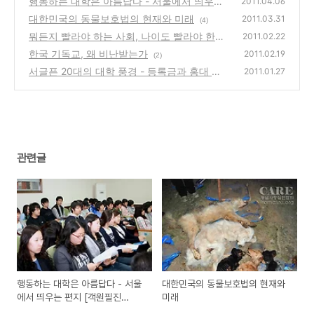
행동하는 대학은 아름답다 - 서울에서 띄우는
2011.04.06
편지 [객원필진 NorCalSpirit]
대한민국의 동물보호법의 현재와 미래
(4)
2011.03.31
(4)
뭐든지 빨라야 하는 사회, 나이도 빨라야 한다!
2011.02.22
한국 기독교, 왜 비난받는가
(15)
2011.02.19
(2)
서글픈 20대의 대학 풍경 - 등록금과 홍대 청
2011.01.27
소노동자 사태
(7)
관련글
행동하는 대학은 아름답다 - 서울
대한민국의 동물보호법의 현재와
에서 띄우는 편지 [객원필진
미래
NorCalSpirit]