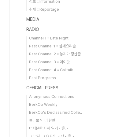
정보 :: Information
취재 :: Reportage
MEDIA
RADIO
Channel 1 :: Late Night
Past Channel 1 :: 심폐요리술
Past Channel 2 :: 놓지마 정신줄
Past Channel 3 :: 아이팟
Past Channel 4 :: Cal talk
Past Programs
OFFICIAL PRESS
Anonymous Connections
BerkOp Weekly
BerkOp's Declassified Colle..
콜라보 인 더 한칼
너저분한 자취 일기 - 完 -
그 남자, 그 여자의 고백 - 完 -