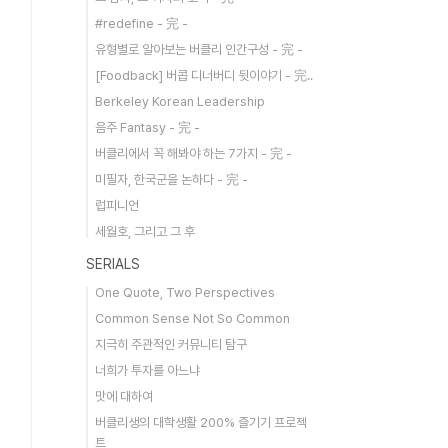
#redefine - 完 -
유형별로 알아보는 버클리 인간구성 - 完 -
[Foodback] 버콥 디너버디 뒷이야기 - 完..
Berkeley Korean Leadership
음주 Fantasy - 完 -
버클리에서 꼭 해봐야 하는 7가지 - 完 -
미필자, 한국군을 논하다 - 完 -
럽피니언
세월호, 그리고 그 후
SERIALS
One Quote, Two Perspectives
Common Sense Not So Common
지극히 주관적인 커뮤니티 탐구
너희가 투자를 아느냐
맛에 대하여
버클리생의 대학생활 200% 즐기기 프로젝
트