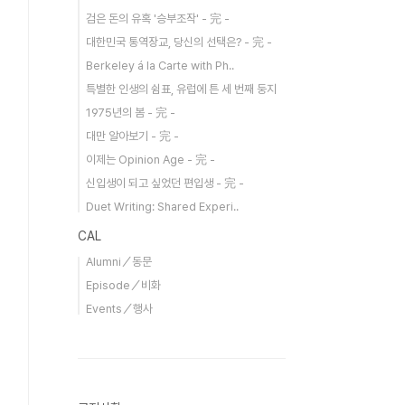
검은 돈의 유혹 '승부조작' - 完 -
대한민국 통역장교, 당신의 선택은? - 完 -
Berkeley á la Carte with Ph..
특별한 인생의 쉼표, 유럽에 튼 세 번째 둥지
1975년의 봄 - 完 -
대만 알아보기 - 完 -
이제는 Opinion Age - 完 -
신입생이 되고 싶었던 편입생 - 完 -
Duet Writing: Shared Experi..
CAL
Alumni／동문
Episode／비화
Events／행사