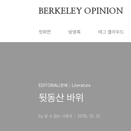
본문 바로가기
BERKELEY OPINION
첫화면
방명록
태그 클라우드
EDITORIAL/문예 :: Literature
뒷동산 바위
by 알 수 없는 사용자
2018. 10. 31.