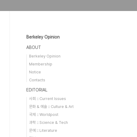
Berkeley Opinion
ABOUT
Berkeley Opinion
Membership
Notice
Contacts
EDITORIAL
사회 :: Current Issues
문화 & 예술 :: Culture & Art
국제 :: Worldpost
과학 :: Science & Tech
문예 :: Literature