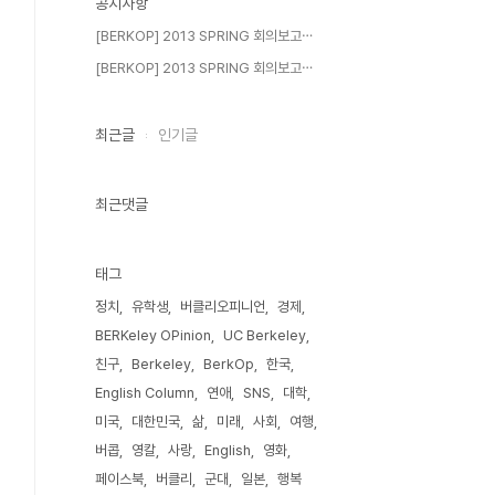
공지사항
[BERKOP] 2013 SPRING 회의보고⋯
[BERKOP] 2013 SPRING 회의보고⋯
최근글
인기글
최근댓글
태그
정치
유학생
버클리오피니언
경제
BERKeley OPinion
UC Berkeley
친구
Berkeley
BerkOp
한국
English Column
연애
SNS
대학
미국
대한민국
삶
미래
사회
여행
버콥
영칼
사랑
English
영화
페이스북
버클리
군대
일본
행복