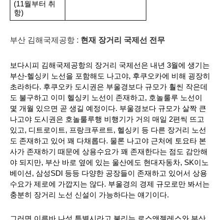
(11월부터 취
항)
부산 김해국제공항 :
현재 장거리 국제선 전무
보다시피 김해국제공항의 장거리 국제선은 내년 3월에 생기는 
부산-헬싱키 노선을 포함해도 나고야, 후쿠오카에 비해 굉장히 
초라하다. 후쿠오카 도시권은 부울경보다 규모가 훨씬 작은데
도 불구하고 이미 헬싱키 노선이 존재하고, 호놀룰루 노선이 
몇 개월 있으면 곧 생길 예정이다. 부울경보다 규모가 살짝 큰 
나고야 도시권은 호놀룰루행 비행기가 거의 매일 2편씩 뜨고 
있고, 디트로이트, 프랑크푸르트, 헬싱키 등 다른 장거리 노선
도 존재하고 있어 꽤 다채롭다. 물론 나고야 근처에 토요타 본
사가 존재하기 때문에 상용수요가 꽤 존재한다는 점도 감안해
야 되지만, 부산 바로 옆에 있는 울산에도 현대자동차, SK이노
베이션, 삼성SDI 등등 다양한 공장들이 존재하고 있어서 상용
수요가 제로에 가깝지는 않다. 부울경의 경제 규모로만 봐서는 
충분히 장거리 노선 신설이 가능하다는 얘기이다.
그러면 이른바 나성 특별시라고 불리는 로스앤젤레스와 부산