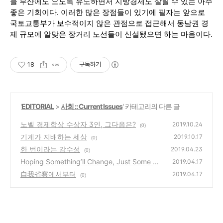
을 부산에도 오도록 유도하면서 지방경제도 살릴 수 있는 아주 
좋은 기회이다. 이러한 많은 장점들이 있기에 필자는 앞으로 
국토교통부가 보수적이지 않은 관점으로 접근해서 동남권 경
제 규모에 알맞은 장거리 노선들이 신설됐으면 하는 마음이다. 
18
구독하기
'
EDITORIAL
>
사회 :: Current Issues
' 카테고리의 다른 글
노벨 경제학상 수상자 3인, 그다음은?
2019.10.24
(0)
기계가 지배하는 세상
2019.10.17
(0)
한 번이라는 감수성
2019.04.23
(0)
Hoping Something’ll Change, Just Some Re
2019.04.17
grets, and a Spineless Me
自我省察에서부터
(0)
2019.04.17
(0)