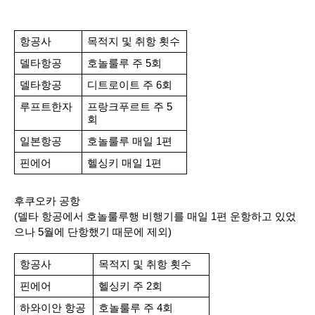
항공사
목적지 및 취항 횟수
델타항공
호놀룰루 주 5회
델타항공
디트로이트 주 6회
루프트한자
프랑크푸르트 주 5
회
일본항공
호놀룰루 매일 1편
핀에어
헬싱키 매일 1편
후쿠오카 공항 
(델타 항공에서 호놀룰루행 비행기를 매일 1편 운항하고 있었
으나 5월에 단항했기 때문에 제외)
항공사
목적지 및 취항 횟수
핀에어
헬싱키 주 2회
하와이안 항공 
호놀룰루 주 4회