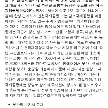
는 이러한 경제질서가 잘 지켜지지 않고 있는 것이 현실이다. 
그 대표적인 예가 바로 부산을 포함한 동남권 수요를 담당하는 
김해국제공항이다. 
필자는 서울에 살고 있기 때문에 해외에 나
갈 때 항상 편리하게 인천국제공항 또는 김포국제공항을 이용
하지만, 지방에 살고 있는 주위 사람들로부터 해외여행을 할 
때 생기는 고충에 대해서 많이 들어본 적이 있다. 김해국제공
항에는 최근에 생긴 싱가포르 노선을 포함해 방콕, 다낭, 호찌
민 등 5-6시간 걸리는 중거리 국제선들은 존재하지만, 미주, 유
럽 또는 대양주로 가고 싶은 사람들은 반드시 어느 한곳을 경
유하거나 인천국제공항까지 버스나 기차를 타고 가야 한다. 작
년 부산일보의 기사에 따르면, 이러한 교통 불편 때문에 소비
되는 교통비가 무려 연간 3500억 원 수준이라고 한다. 
다행히
도 2020년 3월부터 핀란드 항공사인 핀에어에서 부산 - 헬싱키 
직항을 주 3회 운영할 예정이기 때문에 내년부터는 경상도 지
역 사람들이 유럽 가는 것이 수월해지겠지만, 여전히 미주나 
대양주 방향 직항은 당분간 생길 예정이 없다. 
그렇다면, 김해
국제공항에는 정말로 장거리 국제선이 생겨도 될 정도로 수요
가 충분히 존재하는데, 정부의 개입 때문에 자유시장 경제질서
가 지켜지지 않는 것일까? 결론부터 말하자면 "그렇다."
부산일보 기사 출처: 