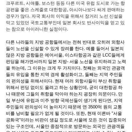
크푸르트, 시애틀, 보스턴 등등 다른 미국 유럽 도시로 가는 항
공편을 좋은 스케줄로 대한항공, 아시아나보다 싸게 판매하는
경우가 많다. 자국 회사의 이익을 위해서 장거리 노선 신설을
막고 있었던 국토교통부인데 일본 회사도 반사이익을 얻고 있
는 참으로 아이러니한 실정이다.
다른 나라들의 지방 공항들에서는 전혀 반대로 오히려 외항사
들이 노선을 신설할 수 있게 장려를 한다. 예를 들어서 일본의 
많은 지방 공항들은 에어서울, 이스타항공과 같은 LCC들에게 
펀딩을 해가면서까지 일본 지방- 서울 노선을 유지하려고 노력
을 하는데, 그 이유는 크게 두 가지이다. 첫째는 외국인 관광객
들의 유입을 통한 지역 경제 활성화이고, 둘째는 지역 주민들
의 편의성을 위해서이다. 현재 여러 외항사들이 부산 취항을 
위해서 펀딩 없이도 올려고 하는 상황인데, 굳이 대한항공 하
나 때문에 그들의 취항을 막아야 하는지 굉장히 의문이다. 만
일 부산에 유럽과 미주 방향 국제선들이 생기게 된다면, 지역 
주민들의 편의성이 더 높아지기 때문에 연 3500억 원의 교통
비를 낭비할 필요가 없게 될 것이다. 또한, 현재 이른바 "서울 
공화국"이라는 비판이 생길 정도로 서울에 모든 것이 집중되어 
있는 구조인데, 서울만 중점적으로 방문하는 외국인 관광객들