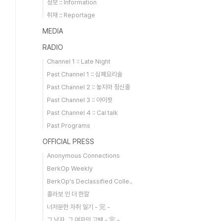
정보 :: Information
취재 :: Reportage
MEDIA
RADIO
Channel 1 :: Late Night
Past Channel 1 :: 심폐요리술
Past Channel 2 :: 놓지마 정신줄
Past Channel 3 :: 아이팟
Past Channel 4 :: Cal talk
Past Programs
OFFICIAL PRESS
Anonymous Connections
BerkOp Weekly
BerkOp's Declassified Colle..
콜라보 인 더 한칼
너저분한 자취 일기 - 完 -
그 남자, 그 여자의 고백 - 完 -