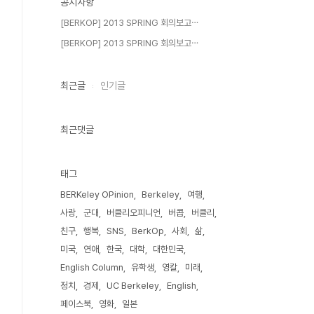
공지사항
[BERKOP] 2013 SPRING 회의보고⋯
[BERKOP] 2013 SPRING 회의보고⋯
최근글
인기글
최근댓글
태그
BERKeley OPinion
Berkeley
여행
사랑
군대
버클리오피니언
버콥
버클리
친구
행복
SNS
BerkOp
사회
삶
미국
연애
한국
대학
대한민국
English Column
유학생
영칼
미래
정치
경제
UC Berkeley
English
페이스북
영화
일본