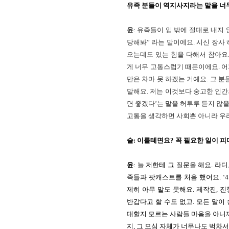
유족 분들이 역지사지라는 말을 너
윤
: 유족들이 입 밖에 절대로 내지 
당해봐” 라는 말이에요. 시신 장사
오는데도 있는 힘을 다해서 참아요.
게 너무 고통스럽기 때문이에요. 어
만은 차마 못 하겠는 거예요. 그 분
말해요. 저는 이것보다 숭고한 인간
면 좋겠다’는 말을 허투루 듣지 않을 
고통을 생각하면 사회뿐 아니라 우리
슬: 이를테면요? 꼭 필요한 일이 
윤
: 늘 저한테 그 질문을 해요. 라
족들과 팟캐스트를 처음 했어요. ‘4
제히 아무 말도 못해요. 제작진, 진
반갑다고 할 수도 없고. 모든 말이
대할지 모르는 사람들 마음을 아니까
지, 그 모심 자체가 너무나도 벅차서