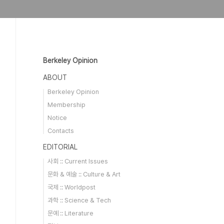
Berkeley Opinion
ABOUT
Berkeley Opinion
Membership
Notice
Contacts
EDITORIAL
사회 :: Current Issues
문화 & 예술 :: Culture & Art
국제 :: Worldpost
과학 :: Science & Tech
문예 :: Literature