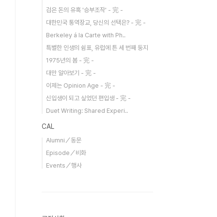
검은 돈의 유혹 '승부조작' - 完 -
대한민국 통역장교, 당신의 선택은? - 完 -
Berkeley á la Carte with Ph..
특별한 인생의 쉼표, 유럽에 튼 세 번째 둥지
1975년의 봄 - 完 -
대만 알아보기 - 完 -
이제는 Opinion Age - 完 -
신입생이 되고 싶었던 편입생 - 完 -
Duet Writing: Shared Experi..
CAL
Alumni／동문
Episode／비화
Events／행사