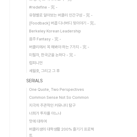
#redefine - 完 -
유형별로 알아보는 버클리 인간구성 - 完 -
[Foodback] 버콥 디너버디 뒷이야기 - 完..
Berkeley Korean Leadership
음주 Fantasy - 完 -
버클리에서 꼭 해봐야 하는 7가지 - 完 -
미필자, 한국군을 논하다 - 完 -
럽피니언
세월호, 그리고 그 후
SERIALS
One Quote, Two Perspectives
Common Sense Not So Common
지극히 주관적인 커뮤니티 탐구
너희가 투자를 아느냐
맛에 대하여
버클리생의 대학생활 200% 즐기기 프로젝
트