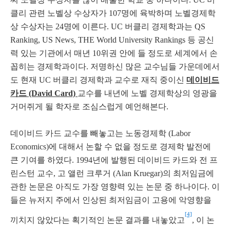
클리
관련
노벨상
수상자가
107
명에
육박하며
노벨경제학
상
수상자는
24
명에
이른다
. UC
버클리
경제학과는
QS
Ranking, US News, THE World University Rankings
등
공신
력
있는
기관에서
매년
10
위권
안에
들 정도로 세계에서
손
꼽히는
경제학과이다
.
저명하신
많은
교수님들
가운데에서
도
현재
UC
버클리
경제학과
교수로
재직
중이신
데이비드
카드
(David Card)
교수
를
내년에 노벨 경제학상의 영광을
거머쥐게 될 학자로 조심스럽게 예언해본다
.
데이비드
카드
교수를
빼놓고는
노동경제학
(Labor
Economics)
에
대해서
논할
수
없을
정도로
경제학 발전에
큰
기여를
하였다
. 1994
년에
발행된
데이비드
카드와
전
프
린스턴
교수
,
고
앨런
크루거
(Alan Kruegar)
의
최저임금에
관한
논문은
아직도
가장
영향력
있는
논문 중 하나이다
.
이
들은
뉴저지
주에서
인상된
최저임금이
고용에
악영향을
[4]
끼치지
않았다는
획기적인 논문 결과를 내놓았고
,
이 논