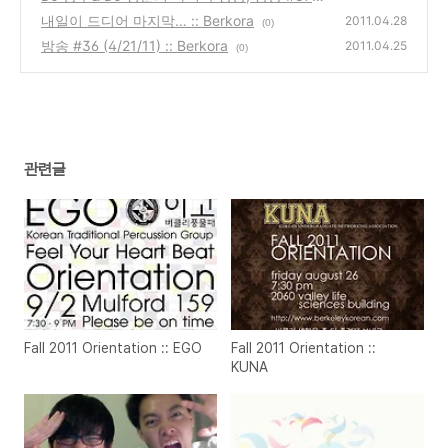
(4/29/11) :: Berkora
내일이 드디어 마지막… :: Berkora
(0)
2011.04.28
(0)
방송 #36 (4/21/11) :: Berkora
2011.04.25
(0)
관련글
Fall 2011 Orientation :: EGO
Fall 2011 Orientation ::
KUNA