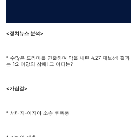
<정치뉴스 분석>
* 수많은 드라마를 연출하며 막을 내린 4.27 재보선! 결과
는 1:2 여당의 참패! 그 여파는?
<가십걸>
* 서태지-이지아 소송 후폭풍