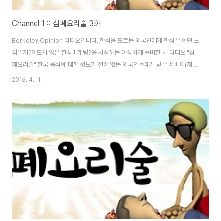
Channel 1 :: 심폐요리술 3화
Berkeley Opinion 라디오입니다. 한식을 모르는 외국인에게 한식은 어떤 느
낌일까?의도치 않은 한식마케팅?을 시작하는 야심차게 준비한 새 라디오 "심
폐요리술" 한국 음식에 대한 정보가 전혀 없는 외국인들에게 받은 서베이(재
료)만으로 DJ들이 요리를 하고 평가해보는 본격 사운드 쿠킹방송!많이 기대해
2016. 4. 11.
주세요. 오늘의 요리는 "궁중 떡볶이" (****부득이한 사정으로 가라사대 채널
을 사용합니다. 컨텐츠는 심폐요리술3화 입니다) 전체재료 서윤 DJ 재료소고
기 목심. 떡국 떡. 양파. 버섯. 대파. 죽순. 빨간 피망. 초록 피망. 고추. 오뎅 간장.
굴소스. 다진 마늘. 후추. 고춧가루. 설탕. 피쉬 소스. 참기름. GO떡 – 서윤DJ
완성작 1. 야채와 고기를 떡 사이즈와 비슷하게 깍둑썰기 한다.2. 오..