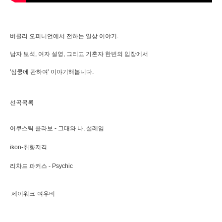
버클리 오피니언에서 전하는 일상 이야기.
남자 보석, 여자 설영, 그리고 기혼자 한빈의 입장에서
'심쿵에 관하여' 이야기해봅니다.
선곡목록
어쿠스틱 콜라보 - 그대와 나, 설레임
ikon-취향저격
리차드 파커스 - Psychic
제이워크-여우비