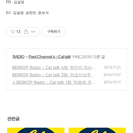
PD : 김설영
DJ : 김설영. 송한빈. 윤보석
13
구독하기
'
RADIO
>
Past Channel 4 :: Cal talk
' 카테고리의 다른 글
BERKOP Radio :: Cal talk 4화 '위안이 되는
2016.11.21
음악'에 관하여
BERKOP Radio :: Cal talk 3화 '외모지상주
(0)
2016.11.07
의'에 관하여
♬BERKOP Radio :: Cal talk 1화 '처음에 관하
(0)
2016.10.11
여'
(0)
관련글