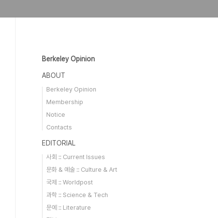
Berkeley Opinion
ABOUT
Berkeley Opinion
Membership
Notice
Contacts
EDITORIAL
사회 :: Current Issues
문화 & 예술 :: Culture & Art
국제 :: Worldpost
과학 :: Science & Tech
문예 :: Literature