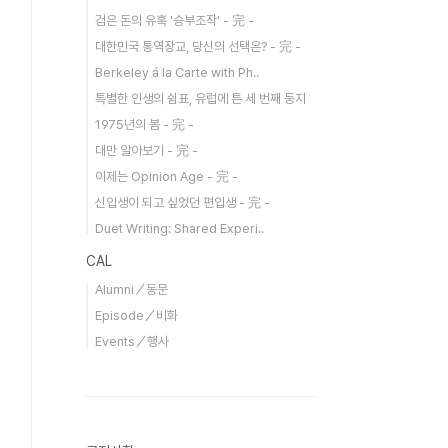
검은 돈의 유혹 '승부조작' - 完 -
대한민국 통역장교, 당신의 선택은? - 完 -
Berkeley á la Carte with Ph..
특별한 인생의 쉼표, 유럽에 튼 세 번째 둥지
1975년의 봄 - 完 -
대만 알아보기 - 完 -
이제는 Opinion Age - 完 -
신입생이 되고 싶었던 편입생 - 完 -
Duet Writing: Shared Experi..
CAL
Alumni／동문
Episode／비화
Events／행사