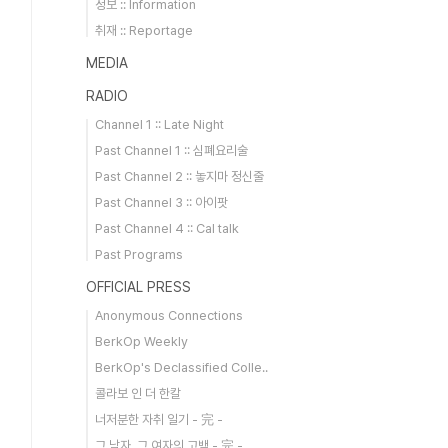
정보 :: Information
취재 :: Reportage
MEDIA
RADIO
Channel 1 :: Late Night
Past Channel 1 :: 심폐요리술
Past Channel 2 :: 놓지마 정신줄
Past Channel 3 :: 아이팟
Past Channel 4 :: Cal talk
Past Programs
OFFICIAL PRESS
Anonymous Connections
BerkOp Weekly
BerkOp's Declassified Colle..
콜라보 인 더 한칼
너저분한 자취 일기 - 完 -
그 남자, 그 여자의 고백 - 完 -