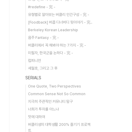
#redefine - 完 -
유형별로 알아보는 버클리 인간구성 - 完 -
[Foodback] 버콥 디너버디 뒷이야기 - 完..
Berkeley Korean Leadership
음주 Fantasy - 完 -
버클리에서 꼭 해봐야 하는 7가지 - 完 -
미필자, 한국군을 논하다 - 完 -
럽피니언
세월호, 그리고 그 후
SERIALS
One Quote, Two Perspectives
Common Sense Not So Common
지극히 주관적인 커뮤니티 탐구
너희가 투자를 아느냐
맛에 대하여
버클리생의 대학생활 200% 즐기기 프로젝
트