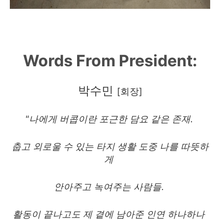
Words From President:
박수민
[회장]
"
나에게 버콥이란 포근한 담요 같은 존재.
춥고 외로울 수 있는 타지 생활 도중 나를 따뜻하
게
안아주고
녹여주는 사람들.
활동이 끝나고도
제 곁에
남아준 인연 하나하나