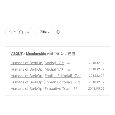
2
구독하기
'
ABOUT
>
Membership
' 카테고리의 다른 글
Humans of BerkOp [Social] 17기
2018.12.07
(0)
Humans of BerkOp [Media] 17기
2018.12.07
(0)
Humans of BerkOp [English Editorial] 17기
2018.12.07
Humans of BerkOp [Korean Editorial] 17기
(0)
2018.12.07
Humans of BerkOp [Executive Team] 16기
(0)
2018.05.05
(0)