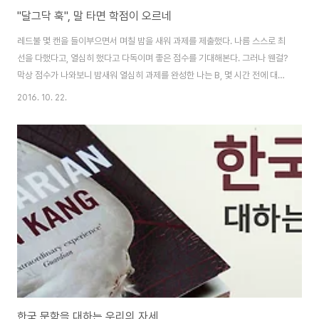
"달그닥 훅", 말 타면 학점이 오르네
레드불 몇 캔을 들이부으면서 며칠 밤을 새워 과제를 제출했다. 나름 스스로 최
선을 다했다고, 열심히 했다고 다독이며 좋은 점수를 기대해본다. 그러나 웬걸?
막상 점수가 나와보니 밤새워 열심히 과제를 완성한 나는 B, 몇 시간 전에 대충
리포트를 끄적여 낸 친구는 A. 이해가 가지는 않지만, 그 친구는 원래 똑똑한 걸
2016. 10. 22.
알기에 씁쓸하지만, 점수를 받아들여 보려고 한다. 하지만 곱씹으면 곱씹을수
록 내 노력의 가치를 교수님이 몰라 봐준 것 같아 계속 슬플 뿐이다. 하다못해
똑똑한 친구가 나보다 적은 노력으로 좋은 성적을 받아도 이렇게 마음이 불편
한데, 만약 학교에 얼굴도 안 비치고 심지어 교수님이 단 한 번도 출석이 않는다
며 F 확정이라고 수업 때 모든 학생 앞에서 지적했던 학생이 좋은 성적으로 학
기를 마친다면..
한국 문학을 대하는 우리의 자세