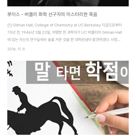
루이스 - 버클리 화학 선구자의 미스터리한 죽음
[1] Gilman Hall, College of Chemistry at UC Berkeley 지금으로부터
70년 전, 1946년 3월 23일, 저명한 한 과학자가 UC 버클리의 Gilman Hall
에 있는 자신의 연구실에서 숨을 거둔 것을 한 대학원생이 발견하였다. 사망한
과학자는 바로 미국 현대 화학의 아버지이자 비운의 과학자라 불리는 길버트
2016. 11. 9.
뉴턴 루이스 (Gilbert Newton Lewis, 1875-1946)였다. 평생 연구에 힘
쓰던 과학자답게 연구실에서 생을 마친 그였지만, 그의 죽음을 두고 여러 가지
주장이 제기되었다. 그의 사망은 실험 도중 갑작스러운 심장마비가 원인이라고
알려져 있다. 그 실험은 액체 시안화수소 (HCN)에 관한 실험이었는데, 시안화
수소 증기가 이동하는 유리관이 깨지면서 ..