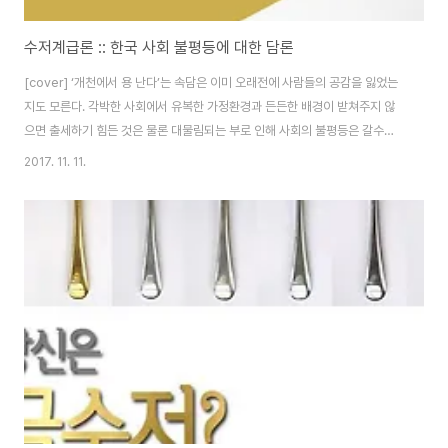
수저계급론 :: 한국 사회 불평등에 대한 담론
[cover] ‘개천에서 용 난다’는 속담은 이미 오래전에 사람들의 공감을 잃었는
지도 모른다. 각박한 사회에서 유복한 가정환경과 든든한 배경이 받쳐주지 않
으면 출세하기 힘든 것은 물론 대물림되는 부로 인해 사회의 불평등은 갈수록
그 격차를 더해간다. 이러한 한국 사회의 불평등은 ‘수저론' (좋은 환경에서 태
2017. 11. 11.
어난 사람과 그렇지 않은 사람을 수저 계급으로 구분 짓는 말), ‘헬조선’ (지옥같
은 대한민국의 상황), ‘N포세대’ (많은 것을 포기할 수 밖에 없는 청년세대) 와
같이 최근에 탄생한 여러 신조어들에서 알아볼 수 있다. 이 중 요즘 젊은 세대의
큰 공감을 얻는 말은 ‘흙수저'와 ‘금수저'를 구분짓는 ‘수저계급론'이다. [1] ‘수
저계급론'이란 ‘Born with a silver spoon in one..