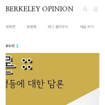
본문 바로가기
BERKELEY OPINION
첫화면
방명록
태그 클라우드
새글 쓰기
수저
2