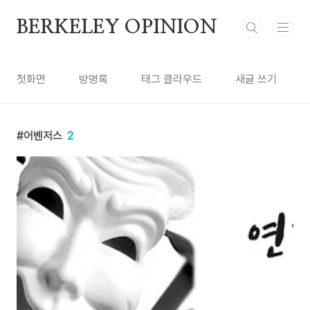
본문 바로가기
BERKELEY OPINION
첫화면
방명록
태그 클라우드
새글 쓰기
어벤저스
2