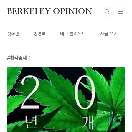
본문 바로가기
BERKELEY OPINION
첫화면
방명록
태그 클라우드
새글 쓰기
환각증세
1