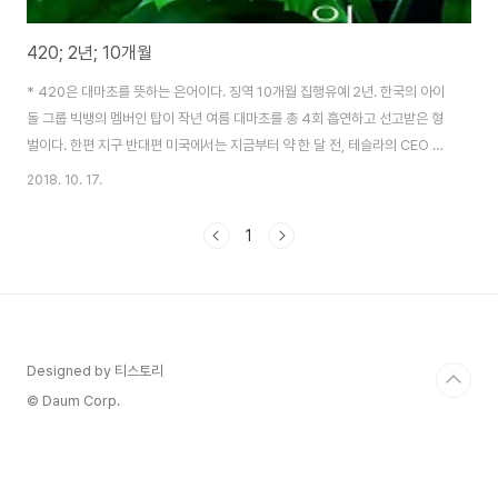
420; 2년; 10개월
* 420은 대마초를 뜻하는 은어이다. 징역 10개월 집행유예 2년. 한국의 아이
돌 그룹 빅뱅의 멤버인 탑이 작년 여름 대마초를 총 4회 흡연하고 선고받은 형
벌이다. 한편 지구 반대편 미국에서는 지금부터 약 한 달 전, 테슬라의 CEO 일
론 머스크가 방송에서 대마초를 흡연하면서 화제가 되었었다. 지금부터 약 2년
2018. 10. 17.
전에는 당시 공화당 대선 후보였던 젭 부시가 고등학생 때 대마초를 피웠었던
게 밝혀지기도 했으며 유명 랩퍼 스눕 독을 비롯한 미국의 많은 연예계 인사들
1
이 대마초 애연가로 대중들에게 알려져 있다. 미국 사회는 대마초에 굉장히 호
의적인 편이며 이곳 버클리같이 대마초가 전면 합법화된 지역에서는 대마초가
술만큼, 어쩌면 술보다 더 인기가 있는 기호 식품이다. 당장 UC 버클리의 밈
(Meme) 페이지에..
Designed by 티스토리
© Daum Corp.