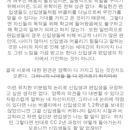
게 깨우친 배움의 필요성이든, 실용적으로 학벌을 꾸미기
위해서이든, 도피 유학이든 전혀 상관 없다. 확실한건 편
입생들도 신입생들처럼 버클리를 다님으로써 무언가를
얻을 수 있다는 기대를 가지고 온 것이기 때문에. 그렇다
면 자신들의 목적을 위해 학교에 들어왔음에도 불구하고
왜 학교의 일부가 되려고 하지 않는가. 또한 일반적으로
편입생들의 경우 신입생들에 비해 비교적 나이가 많은 편
인데, 나이가 많아서 신입생과 어울리기 힘들다고 말하는
것은 나이의 차이로 인해 생기는 세대간의 차이이지 (나
도 그런 느낌을 가끔 받고는 한다) 신입생과 편입생의 차
이에서 기인하는 것이 아니다.
결국 서로에 대한 편견은 양쪽이 다 가지고 있는 것인지도
모른다.
그러니까 니네들 둘 다 편가르기 하지마라
이런 유치한 이분법적 논리로 신입생과 편입생을 규정하
고 싶은 생각은 없다. 양쪽의 의견을 다 대변할 수 있다고
자랑스럽게 말하는 내 자신이지만, 그러나 내 논리에 약점
이 있다면 나는 버클리에서 신입생으로 1, 2학년을 보내진
않았으니깐 그걸 신입생들이 커뮤니티 칼리지 시절과 비
교하라고 하면 일단은 편입생인 나는 할 말이 없다. 하지
만 그렇다면 반대로 CC 2년 과정이 어떻게 돌아가는지
모르니깐 신입생들도 할 말 없잖아?