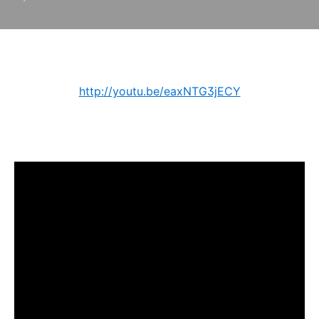
http://youtu.be/eaxNTG3jECY