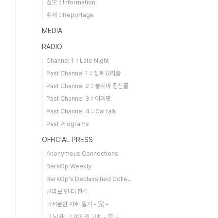
정보 :: Information
취재 :: Reportage
MEDIA
RADIO
Channel 1 :: Late Night
Past Channel 1 :: 심폐요리술
Past Channel 2 :: 놓지마 정신줄
Past Channel 3 :: 아이팟
Past Channel 4 :: Cal talk
Past Programs
OFFICIAL PRESS
Anonymous Connections
BerkOp Weekly
BerkOp's Declassified Colle..
콜라보 인 더 한칼
너저분한 자취 일기 - 完 -
그 남자, 그 여자의 고백 - 完 -