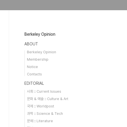
Berkeley Opinion
ABOUT
Berkeley Opinion
Membership
Notice
Contacts
EDITORIAL
사회 :: Current Issues
문화 & 예술 :: Culture & Art
국제 :: Worldpost
과학 :: Science & Tech
문예 :: Literature