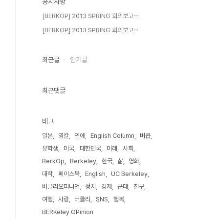
공지사항
[BERKOP] 2013 SPRING 회의보고⋯
[BERKOP] 2013 SPRING 회의보고⋯
최근글
인기글
최근댓글
태그
일본
영칼
연애
English Column
버콥
유학생
미국
대한민국
미래
사회
BerkOp
Berkeley
한국
삶
영화
대학
페이스북
English
UC Berkeley
버클리오피니언
정치
경제
군대
친구
여행
사랑
버클리
SNS
행복
BERKeley OPinion