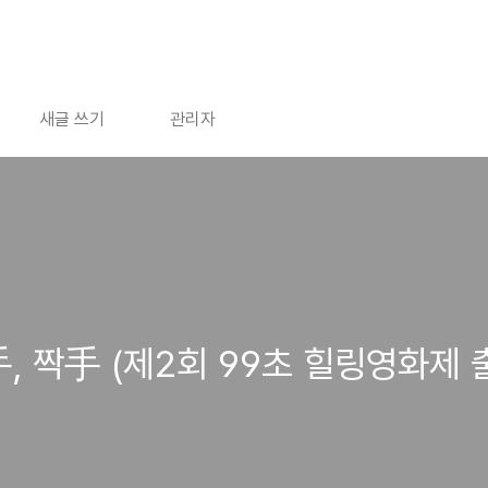
새글 쓰기
관리자
 홀手, 짝手 (제2회 99초 힐링영화제