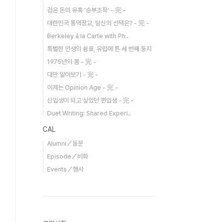
검은 돈의 유혹 '승부조작' - 完 -
대한민국 통역장교, 당신의 선택은? - 完 -
Berkeley á la Carte with Ph..
특별한 인생의 쉼표, 유럽에 튼 세 번째 둥지
1975년의 봄 - 完 -
대만 알아보기 - 完 -
이제는 Opinion Age - 完 -
신입생이 되고 싶었던 편입생 - 完 -
Duet Writing: Shared Experi..
CAL
Alumni／동문
Episode／비화
Events／행사