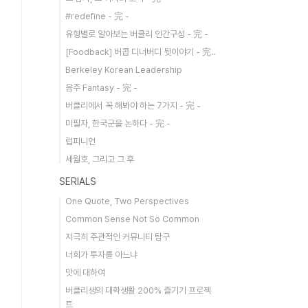
#redefine - 完 -
유형별로 알아보는 버클리 인간구성 - 完 -
[Foodback] 버콥 디너버디 뒷이야기 - 完..
Berkeley Korean Leadership
음주 Fantasy - 完 -
버클리에서 꼭 해봐야 하는 7가지 - 完 -
미필자, 한국군을 논하다 - 完 -
럽피니언
세월호, 그리고 그 후
SERIALS
One Quote, Two Perspectives
Common Sense Not So Common
지극히 주관적인 커뮤니티 탐구
너희가 투자를 아느냐
맛에 대하여
버클리생의 대학생활 200% 즐기기 프로젝
트