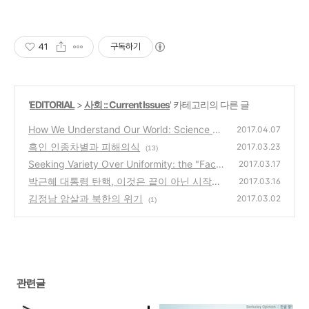
41
구독하기
'
EDITORIAL
>
사회 :: Current Issues
' 카테고리의 다른 글
How We Understand Our World: Science an
2017.04.07
d Religion
흑인 인종차별과 피해의식
(0)
2017.03.23
(13)
Seeking Variety Over Uniformity: the "Face"
2017.03.17
박근혜 대통령 탄핵, 이것은 끝이 아닌 시작이
(0)
2017.03.16
다.
김정남 암살과 북한의 위기
(2)
2017.03.02
(1)
관련글