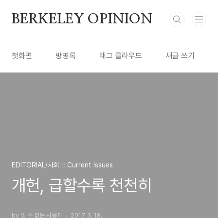
본문 바로가기
BERKELEY OPINION
첫화면
방명록
태그 클라우드
새글 쓰기
EDITORIAL/사회 :: Current Issues
개헌, 급할수록 천천히
by 알 수 없는 사용자
2017. 3. 18.