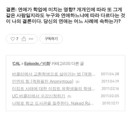
결론: 연애가 학업에 미치는 영향? 개개인에 따라 또 그게
같은 사람일지라도 누구와 연애하느냐에 따라 다르다는 것
이 나의 결론이다. 당신의 연애는 어느 사례에 속하는가?
7
구독하기
'
CAL
>
Episode／비화
' 카테고리의 다른 글
버클리에서 교환학생으로 살아가는 법 [객원
2011.04.28
필진 양정우]
인연의 힘 [객원필진 Anonymous]
(2)
2011.04.19
(4)
이집트 사태에 대한 이집트 유학생들의 학생
2011.02.16
시위 - 한인 유학생들도 할 수 있을까?
UC 버클리에서 수강신청하기
(1)
2011.02.05
(5)
나체로 학교 도서관을 질주한다. Naked Run
2010.12.11
(4)