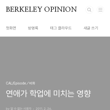
본문 바로가기
BERKELEY OPINION
첫화면
방명록
태그 클라우드
새글 쓰기
CAL/Episode／비화
연애가 학업에 미치는 영향
by 알 수 없는 사용자
2011. 2. 26.