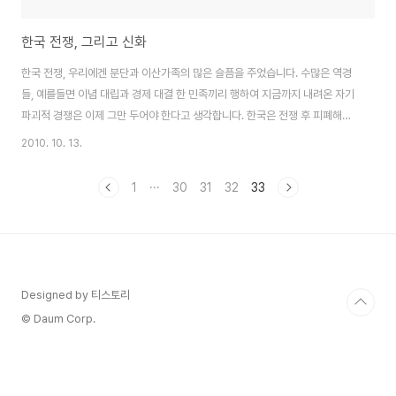
한국 전쟁, 그리고 신화
한국 전쟁, 우리에겐 분단과 이산가족의 많은 슬픔을 주었습니다. 수많은 역경
들, 예를들면 이념 대립과 경제 대결 한 민족끼리 행하여 지금까지 내려온 자기
파괴적 경쟁은 이제 그만 두어야 한다고 생각합니다. 한국은 전쟁 후 피폐해진
나라를 "잘 살아보자" 라는 신념 아래 지금까지 눈부신 발전을 이루어 왔지만,
2010. 10. 13.
잘 산다고 해서 마음까지 윤택해질 수 있는 것은 아니겠지요. 반도의 남쪽에 위
치하여 있고, 위로는 같은 민족의 나라가 길을 막고 있어, 섬 아닌 반섬의 나라.
1
···
30
31
32
33
헌터 반섬맵이 떠오르는군요 -_-; 곧, 두번째 남북정상회담이 열립니다. 의도
나 취지야 어쨌든, 우리 민족이 모두 행복해 질 수 있는 결과가 나왔으면 좋겠습
니다. (The Flashwork above is excerpted from Naver ..
Designed by 티스토리
© Daum Corp.