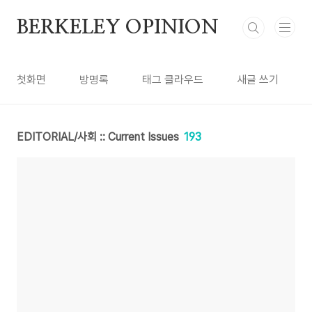
본문 바로가기
BERKELEY OPINION
첫화면
방명록
태그 클라우드
새글 쓰기
EDITORIAL/사회 :: Current Issues
193