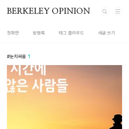
본문 바로가기
BERKELEY OPINION
첫화면
방명록
태그 클라우드
새글 쓰기
눈치싸움
1