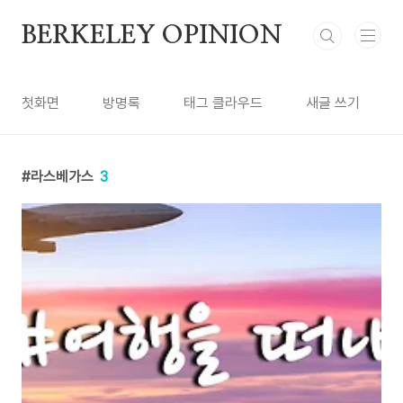
본문 바로가기
BERKELEY OPINION
첫화면
방명록
태그 클라우드
새글 쓰기
라스베가스
3