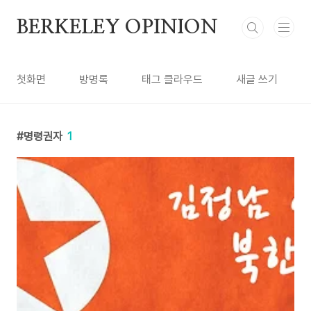
본문 바로가기
BERKELEY OPINION
첫화면
방명록
태그 클라우드
새글 쓰기
명령권자
1