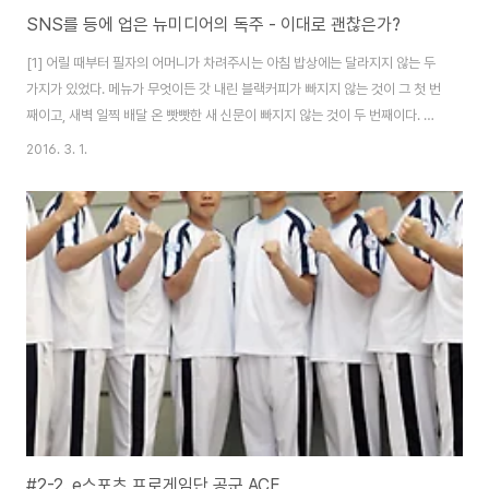
SNS를 등에 업은 뉴미디어의 독주 - 이대로 괜찮은가?
[1] 어릴 때부터 필자의 어머니가 차려주시는 아침 밥상에는 달라지지 않는 두
가지가 있었다. 메뉴가 무엇이든 갓 내린 블랙커피가 빠지지 않는 것이 그 첫 번
째이고, 새벽 일찍 배달 온 빳빳한 새 신문이 빠지지 않는 것이 두 번째이다. 모
두가 바쁜 아침 시간인지라, 가족들끼리 느긋하게 대화를 하며 밥을 먹기에는
2016. 3. 1.
촉박하기에 식탁 한가운데에 보기 좋게 자리 잡은 신문은 갈 길 잃은 두 눈을 고
정시켜주는 좋은 아침 동무가 되어주었다. 하지만 시간이 흐르고 스마트폰이
발달함에 따라 필자의 오른손엔 늘 스마트폰 기기가 자리하게 되었고, 아침 밥
상 위의 회색빛 신문은 신문 기사의 헤드라인만을 정리해 스마트폰이 전달해주
는 '간단 뉴스'의 장점을 이기지 못하게 되었다. 이런 나를 보며 어머니는 항상
신문을 읽으라며 꾸..
#2-2. e스포츠 프로게임단 공군 ACE