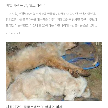
비뚤어진 욕망, 일그러진 꿈
고교 시절, 부정부패가 없는 세상을 만들겠노라 말하고 다니던 소년이 있었다.
정의로운 사회를 구현하겠다는 꿈을 이루기 위해 그는 학창시절 동안 누구보다
도 열심히 공부했고, 마침내 만 20세라는 어린 나이에 사법고시를 소년 급제하
며 검사직에 오른다. 이제 그에게는 오랫동안 소원해왔던 사회정의를 위해 몸
2017. 2. 21.
바쳐 일할 일만 남아있는 듯했다. 그런데 30년 후 2016년. 놀랍게도 그는 정
의의 정반대 편, 그것도 그 중심에 서 있다. 그렇게 싫어하던 부정부패, 정경유
착, 전관예우 등 그 모든 고질적인 사회악들 속에서 권력이 주는 달콤함에 도취
된 채 끝끝내 본인의 잘못을 부인하며 버티고 있는 바로 그 한 사람, 전 민정수
석 우병우이다. 도대체 어디서부터 부패 척결을 외치던 그 청년이 이토록 타락
하게 된 것일까? 과..
대한민국의 동물보호법의 현재와 미래