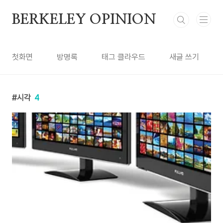
본문 바로가기
BERKELEY OPINION
첫화면
방명록
태그 클라우드
새글 쓰기
시각
4