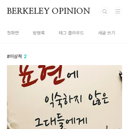
본문 바로가기
BERKELEY OPINION
첫화면
방명록
태그 클라우드
새글 쓰기
이상적
2