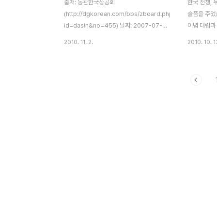
출처: 동관한국상공회
한국 전쟁,
(http://dgkorean.com/bbs/zboard.php?
슬픔을 주었
id=dasin&no=455) 날짜: 2007-07-14
이념 대립과
13:08:27 한중 수교 15주년이 40일여 앞
지금까지 내
2010. 11. 2.
2010. 10. 1
으로 다가오면서 중국측에서 양국 수교 비사
만 두어야 
가 공개되고 있다. 한.중 수교 회담 당시 실무
후 피폐해진 
협상대표단의 일원이었고 초대 주한 중국대
아래 지금까
사를 지낸 장팅옌(張庭延)은 베이징(北京)
잘 산다고 
에서 발행되는 세계신문보(世界新聞報)에
것은 아니겠
연재중인 중.한수교시리즈에서 수교협상의
고, 위로는 
전모를 밝혔다. 장 전대사는 12일 현재 2번
어, 섬 아닌
까지 나온 시리즈에서 한중수교의 필요성을
르는군요 -_
먼저 느낀 측은 아시안게임 개최를 간절히 원
립니다. 의도
한 중국이었다고 털어놓았다. 1990년 베이
모두 행복해 
징 아시안 게임 유치를 위해선 아시아올림픽
겠습니다. (Th
평의회(OCA) 이사국이며 아시아 스포츠강
excerpted
국인 한국과의 관계개..