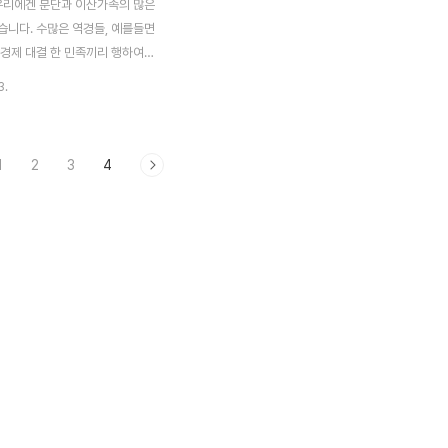
 우리에겐 분단과 이산가족의 많은
습니다. 수많은 역경들, 예를들면
 경제 대결 한 민족끼리 행하여
려온 자기 파괴적 경쟁은 이제 그
3.
한다고 생각합니다. 한국은 전쟁
나라를 "잘 살아보자" 라는 신념
지 눈부신 발전을 이루어 왔지만,
1
2
3
4
해서 마음까지 윤택해질 수 있는
지요. 반도의 남쪽에 위치하여 있
같은 민족의 나라가 길을 막고 있
 반섬의 나라. 헌터 반섬맵이 떠오
-; 곧, 두번째 남북정상회담이 열
나 취지야 어쨌든, 우리 민족이
질 수 있는 결과가 나왔으면 좋
e Flashwork above is
 from Naver ..