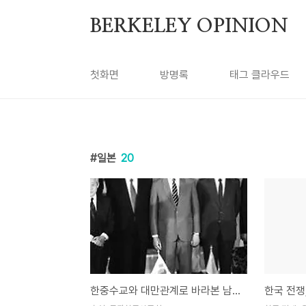
본문 바로가기
BERKELEY OPINION
첫화면
방명록
태그 클라우드
일본
20
한중수교와 대만관계로 바라본 남북한의 미래
한국 전쟁