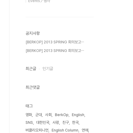
Events／행사
공지사항
[BERKOP] 2013 SPRING 회의보고⋯
[BERKOP] 2013 SPRING 회의보고⋯
최근글
인기글
최근댓글
태그
영화
군대
사회
BerkOp
English
SNS
대한민국
사랑
친구
한국
버클리오피니언
English Column
연애