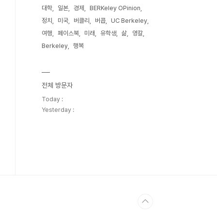
대학
일본
경제
BERKeley OPinion
정치
미국
버클리
버콥
UC Berkeley
여행
페이스북
미래
유학생
삶
영칼
Berkeley
행복
전체 방문자
Today :
Yesterday :