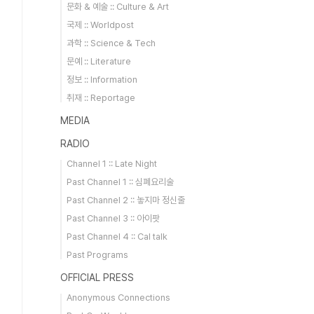
문화 & 예술 :: Culture & Art
국제 :: Worldpost
과학 :: Science & Tech
문예 :: Literature
정보 :: Information
취재 :: Reportage
MEDIA
RADIO
Channel 1 :: Late Night
Past Channel 1 :: 심폐요리술
Past Channel 2 :: 놓지마 정신줄
Past Channel 3 :: 아이팟
Past Channel 4 :: Cal talk
Past Programs
OFFICIAL PRESS
Anonymous Connections