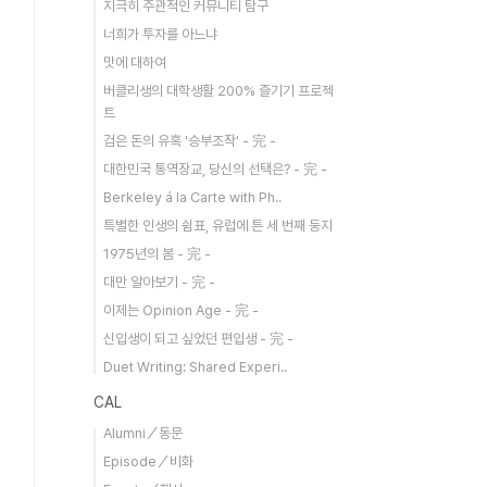
지극히 주관적인 커뮤니티 탐구
너희가 투자를 아느냐
맛에 대하여
버클리생의 대학생활 200% 즐기기 프로젝
트
검은 돈의 유혹 '승부조작' - 完 -
대한민국 통역장교, 당신의 선택은? - 完 -
Berkeley á la Carte with Ph..
특별한 인생의 쉼표, 유럽에 튼 세 번째 둥지
1975년의 봄 - 完 -
대만 알아보기 - 完 -
이제는 Opinion Age - 完 -
신입생이 되고 싶었던 편입생 - 完 -
Duet Writing: Shared Experi..
CAL
Alumni／동문
Episode／비화