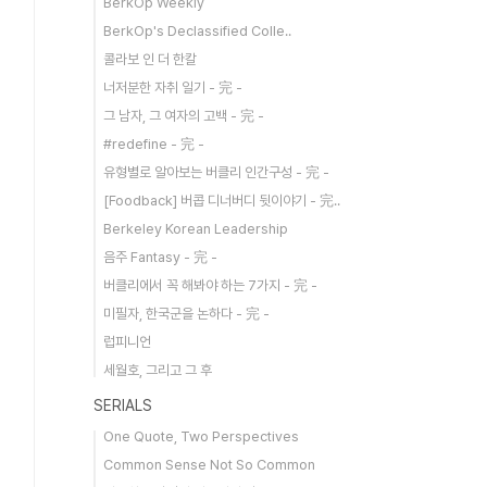
BerkOp Weekly
BerkOp's Declassified Colle..
콜라보 인 더 한칼
너저분한 자취 일기 - 完 -
그 남자, 그 여자의 고백 - 完 -
#redefine - 完 -
유형별로 알아보는 버클리 인간구성 - 完 -
[Foodback] 버콥 디너버디 뒷이야기 - 完..
Berkeley Korean Leadership
음주 Fantasy - 完 -
버클리에서 꼭 해봐야 하는 7가지 - 完 -
미필자, 한국군을 논하다 - 完 -
럽피니언
세월호, 그리고 그 후
SERIALS
One Quote, Two Perspectives
Common Sense Not So Common