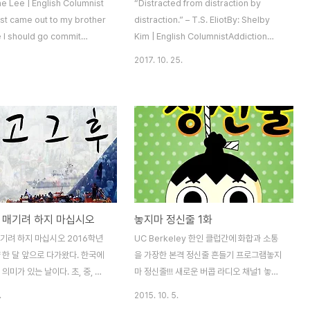
ne Lee | English Columnist
“Distracted from distraction by
rst came out to my brother
distraction.” – T.S. EliotBy: Shelby
e I should go commit
Kim | English ColumnistAddiction
 Thomas* said. Thomas, a
Slumped in his chair and focused on
2017. 10. 25.
n-American 20-year-old,
the little black device he tightly
, “What do Korean people
gripped in his hand, he didn’t seem
uch, that they would
any different from the teenage boys
l their own family member
similarly zoned in on their
suicide or go to the
smartphones. His brief, shy
pital than simply accept
responses to my initial diagnostic
tity?” Growing up in a
questions showed no oddities in his
ve, Christian and..
behavior. To me he was an ..
 매기려 하지 마십시오
놓지마 정신줄 1화
매기려 하지 마십시오 2016학년
UC Berkeley 한인 클럽간에 화합과 소통
 한 달 앞으로 다가왔다. 한국에
을 가장한 본격 정신줄 흔들기 프로그램놓지
 의미가 있는 날이다. 초, 중, 고
마 정신줄!!! 새로운 버콥 라디오 채널1 놓지
교육과정을 한 번에 시험하는 자리
마 정신줄 1화가 여러분을 찾아갑니다. DJ :
.
2015. 10. 5.
 다닐 대학을 위한 자격 요건을
정영민 서원우Guest : KUNA : 엄유진 / 최