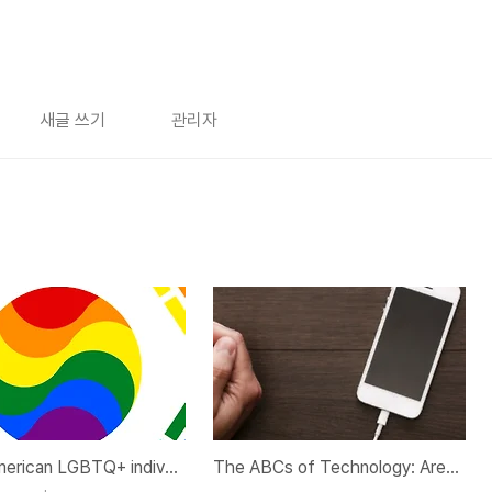
새글 쓰기
관리자
Asian-American LGBTQ+ individuals look online for community
The ABCs of Technology: Are We Addicted?