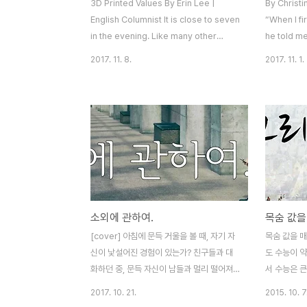
3D Printed Values By Erin Lee |
By Christi
English Columnist It is close to seven
“When I fi
in the evening. Like many other
he told m
nights, I pack my backpack and
suicide,”
2017. 11. 8.
2017. 11. 1.
make my way back to school,
gay Korea
tightening the strings on my hoodie
continued
as I walk against the piercing Jeju
value so m
wind. I recognize the familiar desks,
rather tel
computers, and 3D printers as I walk
to commit 
into one of my favorite places at
mental hos
school. In the corner of the design
their iden
technology lab, I o..
conservati
소외에 관하여.
목숨 값을
[cover] 아침에 문득 거울을 볼 때, 자기 자
목숨 값을 
신이 낯설어진 경험이 있는가? 친구들과 대
도 수능이 약
화하던 중, 문득 자신이 남들과 멀리 떨어져
서 수능은 큰
있는 느낌이 든 적 있는가? 식사 후 모든 친구
12학년의 
2017. 10. 21.
2015. 10. 7
가 담배를 피우러 나간 동안 빈 접시들과 함
이며, 앞으로