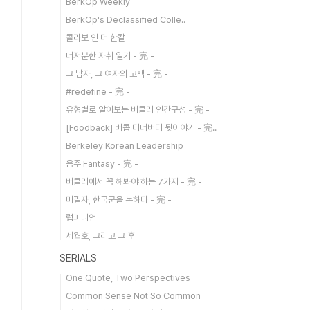
BerkOp Weekly
BerkOp's Declassified Colle..
콜라보 인 더 한칼
너저분한 자취 일기 - 完 -
그 남자, 그 여자의 고백 - 完 -
#redefine - 完 -
유형별로 알아보는 버클리 인간구성 - 完 -
[Foodback] 버콥 디너버디 뒷이야기 - 完..
Berkeley Korean Leadership
음주 Fantasy - 完 -
버클리에서 꼭 해봐야 하는 7가지 - 完 -
미필자, 한국군을 논하다 - 完 -
럽피니언
세월호, 그리고 그 후
SERIALS
One Quote, Two Perspectives
Common Sense Not So Common