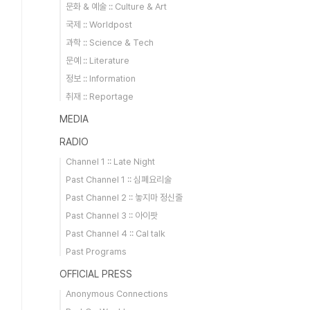
문화 & 예술 :: Culture & Art
국제 :: Worldpost
과학 :: Science & Tech
문예 :: Literature
정보 :: Information
취재 :: Reportage
MEDIA
RADIO
Channel 1 :: Late Night
Past Channel 1 :: 심폐요리술
Past Channel 2 :: 놓지마 정신줄
Past Channel 3 :: 아이팟
Past Channel 4 :: Cal talk
Past Programs
OFFICIAL PRESS
Anonymous Connections