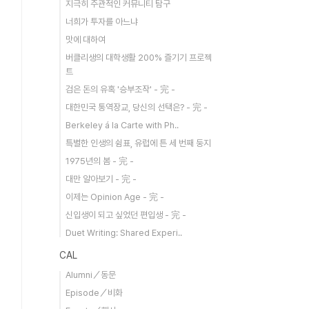
지극히 주관적인 커뮤니티 탐구
너희가 투자를 아느냐
맛에 대하여
버클리생의 대학생활 200% 즐기기 프로젝
트
검은 돈의 유혹 '승부조작' - 完 -
대한민국 통역장교, 당신의 선택은? - 完 -
Berkeley á la Carte with Ph..
특별한 인생의 쉼표, 유럽에 튼 세 번째 둥지
1975년의 봄 - 完 -
대만 알아보기 - 完 -
이제는 Opinion Age - 完 -
신입생이 되고 싶었던 편입생 - 完 -
Duet Writing: Shared Experi..
CAL
Alumni／동문
Episode／비화