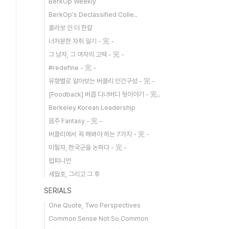
BerkOp Weekly
BerkOp's Declassified Colle..
콜라보 인 더 한칼
너저분한 자취 일기 - 完 -
그 남자, 그 여자의 고백 - 完 -
#redefine - 完 -
유형별로 알아보는 버클리 인간구성 - 完 -
[Foodback] 버콥 디너버디 뒷이야기 - 完..
Berkeley Korean Leadership
음주 Fantasy - 完 -
버클리에서 꼭 해봐야 하는 7가지 - 完 -
미필자, 한국군을 논하다 - 完 -
럽피니언
세월호, 그리고 그 후
SERIALS
One Quote, Two Perspectives
Common Sense Not So Common