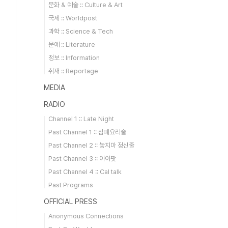
문화 & 예술 :: Culture & Art
국제 :: Worldpost
과학 :: Science & Tech
문예 :: Literature
정보 :: Information
취재 :: Reportage
MEDIA
RADIO
Channel 1 :: Late Night
Past Channel 1 :: 심폐요리술
Past Channel 2 :: 놓지마 정신줄
Past Channel 3 :: 아이팟
Past Channel 4 :: Cal talk
Past Programs
OFFICIAL PRESS
Anonymous Connections