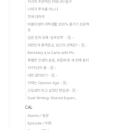
지극히 주관적인 커뮤니티 탐구
너희가 투자를 아느냐
맛에 대하여
버클리생의 대학생활 200% 즐기기 프로젝
트
검은 돈의 유혹 '승부조작' - 完 -
대한민국 통역장교, 당신의 선택은? - 完 -
Berkeley á la Carte with Ph..
특별한 인생의 쉼표, 유럽에 튼 세 번째 둥지
1975년의 봄 - 完 -
대만 알아보기 - 完 -
이제는 Opinion Age - 完 -
신입생이 되고 싶었던 편입생 - 完 -
Duet Writing: Shared Experi..
CAL
Alumni／동문
Episode／비화