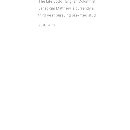
The Life Lotto | English Columnist
Janet Kim Matthew is currently a
third year pursuing pre-med studies
at his university. Matthew is not like
2018. 4. 11.
the other students at school. He
hears the daily routines of his
classmates and how they have the
leisure to wake up 30 minutes
before class to brush their teeth,
comb their hair, and run out the door
with their backpack half-on and still
make it on time...