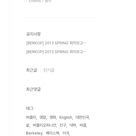
Events／행사
공지사항
[BERKOP] 2013 SPRING 회의보고⋯
[BERKOP] 2013 SPRING 회의보고⋯
최근글
인기글
최근댓글
태그
버클리
영칼
영화
English
대한민국
삶
버클리오피니언
친구
대학
버콥
Berkeley
페이스북
미국