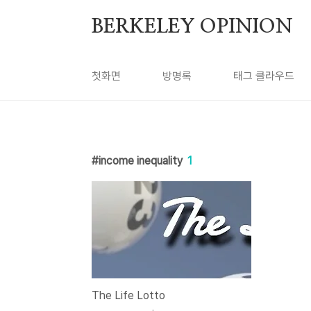
본문 바로가기
BERKELEY OPINION
첫화면
방명록
태그 클라우드
income inequality
1
The Life Lotto