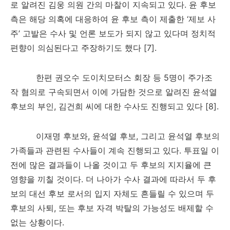
로 알려진 김웅 의원 간의 마찰이 지속되고 있다
.
윤 후보
측은 해당 의혹에 대응하여 윤 후보 측이 제출한
‘
제보 사
주
’
고발은 수사 및 언론 보도가 되지 않고 있다며 정치적
편향이 의심된다고 주장하기도 했다
[7].
한편 권오수 도이치모터스 회장 등
5
명이 주가조
작 혐의로 구속되면서 이에 가담한 것으로 알려진 윤석열
후보의 부인
,
김건희 씨에 대한 수사도 진행되고 있다
[8].
이재명 후보와
,
윤석열 후보
,
그리고 윤석열 후보의
가족들과 관련된 수사들이 계속 진행되고 있다
.
투표일 이
전에 많은 결과들이 나올 것이고 두 후보의 지지율에 큰
영향을 끼칠 것이다
.
더 나아가 수사 결과에 따라서 두 후
보의 대선 후보 로서의 입지 자체도 흔들릴 수 있으며 두
후보의 사퇴
,
또는 후보 자격 박탈의 가능성도 배제할 수
없는 상황이다
.