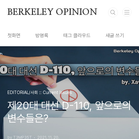
본문 바로가기
BERKELEY OPINION
첫화면
방명록
태그 클라우드
새글 쓰기
EDITORIAL/사회 :: Current Issues
제20대 대선 D-110, 앞으로의
변수들은?
by T3MP35T
2021. 11. 20.