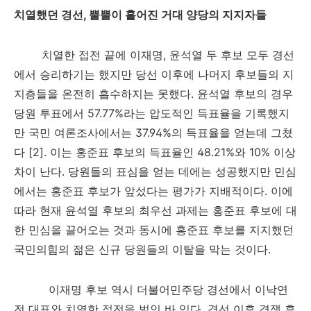
치열했던 경선
,
뿔뿔이 흩어진 거대 양당의 지지자들
치열한 접전 끝에 이재명
,
윤석열 두 후보 모두 경선
에서 승리하기는 했지만 당선 이후에 나머지 후보들의 지
지층들을 온전히 흡수하지는 못했다
.
윤석열 후보의 경우
당원 투표에서
57.77%
라는 압도적인 득표율을 기록했지
만
국민 여론조사에서는
37.94%
의 득표율을 얻는데 그쳤
다
[2].
이는 홍준표 후보의 득표율인
48.21%
와
10%
이상
차이 난다
.
당원들의
표심을 얻는 데에는 성공했지만 민심
에서는 홍준표 후보가 앞섰다는 평가가 지배적이다
.
이에
따라 현재 윤석열 후보의 최우선 과제는 홍준표
후보에 대
한 민심을 끌어오는 것과 동시에 홍준표 후보를 지지했던
국민의힘의 젊은 신규 당원들의 이탈을 막는 것이다
.
이재명 후보 역시 더불어민주당 경선에서 이낙연
전 대표와 치열한 접전을 벌인 바 있다
.
경선 이후 경쟁 후