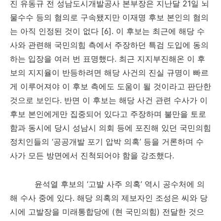
진 유동규 전 성남도시개발공사 본부장은 지난달
21
일 뇌
물수수 등의 혐의로 구속됐지만 이재명 후보 본인의 혐의
는 아직 인정된 것이 없다
[6].
이 후보는 최근에 해당 수
사와 관련해 국민의힘 측에서 주장하던 특검 도입에 동의
하는 입장을 여러 번 표명했다
.
최근 지지부진해온 이 후
보의 지지율이 반등하려면 해당 사건의 진실 규명이 빠르
게 이루어져야 이 후보 측에도 도움이 될 것이라고 판단한
것으로 보인다
.
반면 이 후보는 해당 사건 관련 수사가 이
후보 본인에게만 집중되어 있다고 주장하며 불만을 토로
함과 동시에 당시 성남시 의회 등에 포진해 있던 국민의힘
정치인들의
‘
공공개발 포기 압박 의혹
’
등을 거론하며 수
사가 모든 방면에서 진척되어야 함을 강조했다
.
윤석열 후보의
‘
고발 사주 의혹
’
역시 공수처에 의
해 수사 중에 있다
.
해당 의혹의 제보자인 조성은 씨와 당
시에 고발장을 미래통합당에
(
현 국민의힘
)
전달한 것으