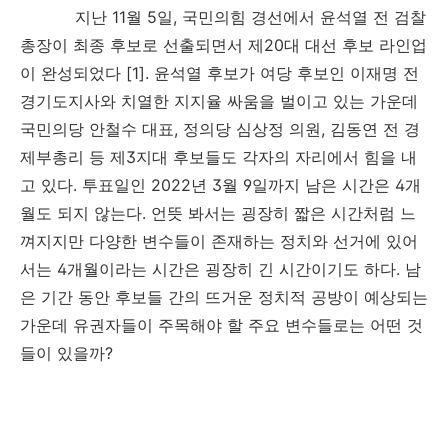
지난
11
월
5
일
,
국민의힘 경선에서 윤석열 전 검찰
총장이 최종 후보로 선출되면서 제
20
대 대선 후보 라인업
이 완성되었다
[1].
윤석열 후보가 여당 후보인 이재명 전
경기도지사와 치열한 지지율 싸움을 벌이고 있는 가운데
국민의당 안철수 대표
,
정의당 심상정 의원
,
김동연 전 경
제부총리 등 제
3
지대 후보들도 각자의 자리에서 힘을 내
고 있다
.
투표일인
2022
년
3
월
9
일까지 남은 시간은
4
개
월도 되지 않는다
.
언뜻 봐서는 굉장히 짧은 시간처럼 느
껴지지만 다양한 변수들이 존재하는 정치와 선거에 있어
서는
4
개월이라는 시간은 굉장히 긴 시간이기도 하다
.
남
은 기간 동안 후보들 간의 뜨거운 정치적 공방이 예상되는
가운데 유권자들이 주목해야 할 주요 변수들로는 어떤 것
들이 있을까
?