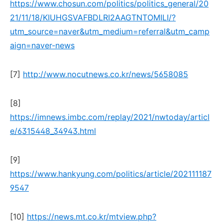
https://www.chosun.com/politics/politics_general/20
21/11/18/KIUHGSVAFBDLRI2AAGTNTOMILI/?
utm_source=naver&utm_medium=referral&utm_camp
aign=naver-news
[7]
http://www.nocutnews.co.kr/news/5658085
[8]
https://imnews.imbc.com/replay/2021/nwtoday/articl
e/6315448_34943.html
[9]
https://www.hankyung.com/politics/article/202111187
9547
[10]
https://news.mt.co.kr/mtview.php?