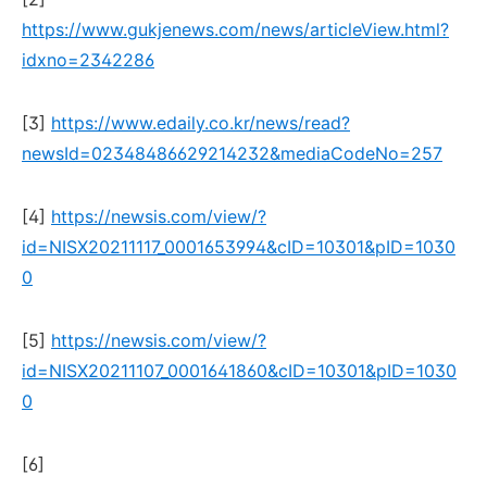
https://www.gukjenews.com/news/articleView.html?
idxno=2342286
[3]
https://www.edaily.co.kr/news/read?
newsId=02348486629214232&mediaCodeNo=257
[4]
https://newsis.com/view/?
id=NISX20211117_0001653994&cID=10301&pID=1030
0
[5]
https://newsis.com/view/?
id=NISX20211107_0001641860&cID=10301&pID=1030
0
[6]