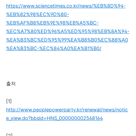
https://www.sciencetimes.co.kr/news/%EB%8D%94-
%EB%82%98%EC%9D%80-
%EB%AF%B8%EB%9E%98%EB%A5%BC-
%EC%A7%80%ED%96%A5%ED%95%98%EB%8A%94-
%EA%B3%BC%ED%95%99%EA%B8%B0%EC%88%A0
%EA%B3%BC-%EC%84%A0%EA%B1%B0/
출처
[1]
http://www.peoplepowerparty.kr/renewal/news/notic
e_view.do?bbsId=HNS_000000002568164
[2]