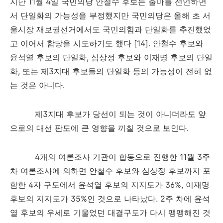
지난
11
월
4
일 국민의당 안철수 후보는 출마를 선언하면
서 단일화의 가능성을 부정했지만 국민의당은 올해 초 서
울시장 재보궐선거에서도 국민의힘과 단일화를 추진했었
고 이어서 합당을 시도하기도 했다
[14].
안철수 후보와
윤석열 후보의 단일화
,
심상정 후보와 이재명 후보의 단일
화
,
또는 제
3
지대 후보들의 단일화 등의 가능성이 전혀 없
는 것은 아니다
.
제
3
지대 후보가 당선이 되는 것이 아니더라도 앞
으로의 대선 판도에 큰 영향을 끼칠 것으로 보인다
.
4
개의 여론조사 기관이 합동으로 진행한
11
월
3
주
차 여론조사에 의하면 안철수 후보와 심상정 후보까지 포
함한
4
자 구도에서 윤석열 후보의 지지도가
36%,
이재명
후보의 지지도가
35%
인 것으로 나타났다
. 2
주 차에 윤석
열 후보의 우세로 기울었던 대결구도가 다시 팽팽해진 것