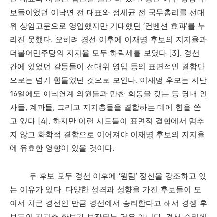
보들이었던 이낙연 전 대표와 정세균 전 국무총리를 선대
위 상임고문으로 영입했지만 기대했던
‘
컨벤션 효과
’
를 누
리진 못했다
.
오히려 경선 이후에 이재명 후보의 지지율과
더불어민주당의 지지율 모두 하락세를 보였다
[3].
경선
간에 있었던 갈등들이 선대위 영입 등의 표면적인 결합만
으로는 넘기 힘들었던 것으로 보인다
.
이재명 후보는 지난
16
일에도 이낙연계 의원들과 만찬 회동을 갖는 등 당내 인
사들
,
계파들
,
그리고 지지층들을 결합하는 데에 힘을 쏟
고 있다
[4].
하지만 이런 시도들이 표면적 결합에서 멈추
지 않고 화학적 결합으로 이어져야 이재명 후보의 지지율
에 유효한 영향이 있을 것이다
.
두 후보 모두 경선 이후에
‘
원팀
’
정신을 강조하고 있
는 이유가 있다
.
다양한 성격과 성향을 가진 후보들이 모
여서 치른 경선인 만큼 경선에서 승리한다고 해서 경쟁 후
보들의 지지층 확보가 보장되는 것은 아니다
.
경선 승리에