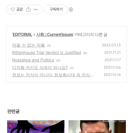
공감
구독하기
'
EDITORIAL
>
사회 :: Current Issues
' 카테고리의 다른 글
막을 수 없는 악플
2022.03.13
(0)
Rittenhouse Trial Verdict is Justified
2021.11.21
(0)
Nostalgia and Politics
2021.11.17
(0)
디지털 자산도 상속이 되나요?
2021.11.06
(2)
정보는 지식이 아니다, 정보화시대 속 지식인
2021.10.16
의 고충
(0)
관련글