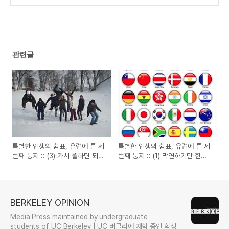
서의 삶
(1) 막연하기만 한가요? – 준비 및 실행법
(8)
(6)
관련글
특별한 인생의 쉼표, 유럽에 튼 세
특별한 인생의 쉼표, 유럽에 튼 세
번째 둥지 :: (3) 가서 뭘하면 되
번째 둥지 :: (1) 막연하기만 한가
죠? - 인터네셔널 학생으로서의
요? – 준비 및 실행법
삶
BERKELEY OPINION
Media Press maintained by undergraduate
students of UC Berkeley | UC 버클리에 재학 중인 학생