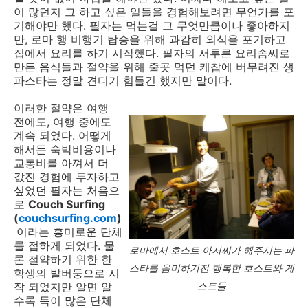
이 많던지 그 하고 싶은 일들을 경험해보려면 무언가를 포
기해야만 했다. 필자는 먹는걸 그 무엇만큼이나 좋아하지
만, 로마 행 비행기 탑승을 위해 과감히 외식을 포기하고
집에서 요리를 하기 시작했다. 필자의 서투른 요리솜씨로
만든 음식들과 절약을 위해 줄곳 먹던 케찹에 버무려진 생
파스타는 정말 견디기 힘들긴 했지만 말이다.
이러한 절약은 여행
전에도, 여행 중에도
계속 되었다. 어떻게
해서든 숙박비용이나
교통비를 아껴서 더
값진 경험에 투자하고
싶었던 필자는 처음으
로
Couch Surfing
(
couchsurfing.com
)
이라는 흥미로운 단체
를 접하게 되었다. 물
로마에서 호스트 아저씨가 해주시는 파
론 절약하기 위한 한
스타를 음미하기전 행복한 호스트와 게
학생의 발버둥으로 시
작 되었지만 알면 알
스트들
수록 득이 많은 단체