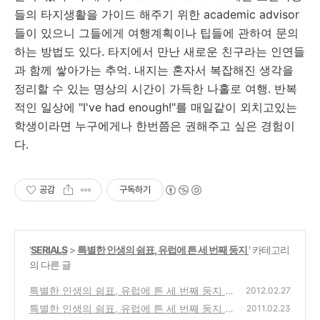
들의 타지생활을 가이드 해주기 위한 academic advisor
들이 있으니 그들에게 여행계획이나 팁들에 관하여 문의
하는 방법도 있다. 타지에서 만난 새로운 친구라는 인연들
과 함께 쌓아가는 추억. 내지는 혼자서 복잡해진 생각을
정리할 수 있는 명상의 시간이 가득한 나홀로 여행. 반복
적인 일상에 "I've had enough!"를 매일같이 외치고있는
학생이라면 누구에게나 한번쯤은 권해주고 싶은 경험이
다.
공감
구독하기
'
SERIALS
>
특별한 인생의 쉼표, 유럽에 튼 세 번째 둥지
' 카테고리
의 다른 글
특별한 인생의 쉼표, 유럽에 튼 세 번째 둥지 ::
2012.02.27
(3) 가서 뭘하면 되죠? - 인터네셔널 학생으로
특별한 인생의 쉼표, 유럽에 튼 세 번째 둥지 ::
2011.02.23