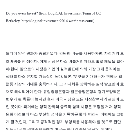
Do you even Invest?
(from LogiCAL Investment Team of UC
Berkeley,
http://logicalinvestment2014.wordpress.com/
)
드디어 양적 완
화가 종료되었다. 간단한 비유를 사용하자면, 자전거의 보
조바퀴를 뗀 셈이다. 이제 시장은 다소 비틀거리더라도 홀로 페달을 밟아
야 한다. 앞으로의 시장은 기업의 실적발표에 의해 가장 크게 움직이는
상태를 다소 유지할 가능성이 높다. 물론, '무엇을 기대하는가' 편에서 말
했듯 시장의 기대를 충족하거나, 그 기대치를 상회하는 실적 발표만이 호
재로 해석되어야 한다. 유럽중앙은행과 일본중앙은행의 경기부양책은
변수가 될 확률이 높지만 현재 미국 시장은 모든 시장참여자의 관심이 모
인 곳이다. 과거에는 양적 완화의 종료와 함께 시장은 조정을 거쳐 양적
완화 이전보다 다소 부진한 성적을 기록
하곤 했다. 따라서 이번에도 그렇
게 될 것인지, 그리고 공격적인 경기 부양책을 사용해야 할 것으로 판단
되는 각 국의 경제주체들에게 미국은 하나의 좋은 '샘플'인 셈이다.