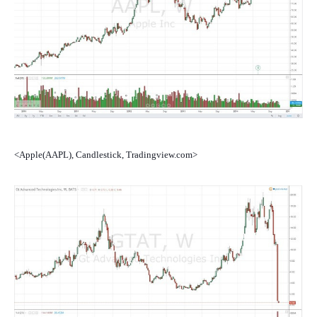
<Apple(AAPL), Candlestick, Tradingview.com>