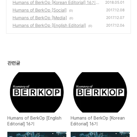
Humans of BerkOp [Korean Editorial] 16기
(0)
2018.05.01
Humans of BerkOp [Social]
(0)
2017.12.08
(0)
Humans of BerkOp [Media]
2017.12.07
(0)
Humans of BerkOp [English Editorial]
2017.12.06
(0)
관련글
Humans of BerkOp [English
Humans of BerkOp [Korean
Editorial] 16기
Editorial] 16기