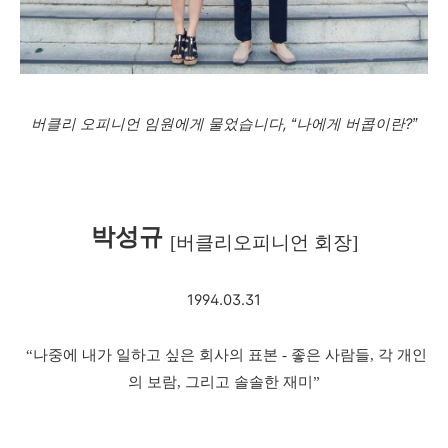
,
?
버클리
오피니언
임원에게
물었습니다
“
나에게
버콥이란
”
박성규
[
버클리오피니언 회장
]
1994.03.31
“
나중에
내가
일하고
싶은
회사의
표본
-
좋은
사람들
,
각
개인
의
보람
,
그리고
솔솔한
재미
”