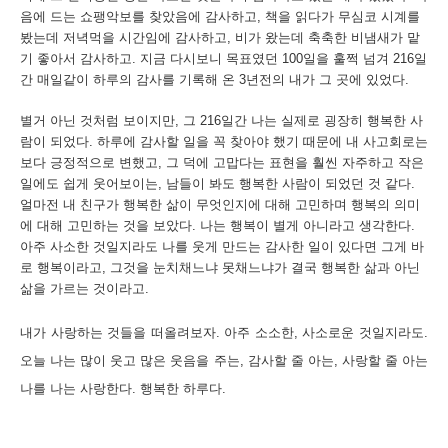
음에 드는 쇼팽악보를 찾았음에 감사하고
,
책을 읽다가 무심코 시계를
봤는데 저녁먹을 시간임에 감사하고
,
비가 왔는데 축축한 비냄새가 맡
기 좋아서 감사하고
.
지금 다시보니 목표였던
100
일을 훌쩍 넘겨
216
일
간 매일같이 하루의 감사를 기록해 온
3
년전의 내가 그 곳에 있었다
.
별거 아닌 것처럼 보이지만
,
그
216
일간 나는 실제로 굉장히 행복한 사
람이 되었다
.
하루에 감사할 일을 꼭 찾아야 했기 때문에 내 사고회로는
보다 긍정적으로 변했고
,
그 덕에 고맙다는 표현을 훨씬 자주하고 작은
일에도 쉽게 웃어보이는
,
남들이 봐도 행복한 사람이 되었던 것 같다
.
얼마전 내 친구가 행복한 삶이 무엇인지에 대해 고민하며 행복의 의미
에 대해 고민하는 것을 보았다
.
나는 행복이 별게 아니라고 생각한다
.
아주 사소한 것일지라도 나를 웃게 만드는 감사한 일이 있다면 그게 바
로 행복이라고
,
그것을 눈치채느냐 못채느냐가 결국 행복한 삶과 아닌
삶을 가르는 것이라고
.
내가 사랑하는 것들을 떠올려보자
.
아주 소소한
,
사소로운 것일지라도
.
오늘 나는 많이
웃고
많은
웃음을
주는
,
감사할
줄
아는
,
사랑할
줄
아는
나를
나는
사랑한다
.
행복한 하루다
.