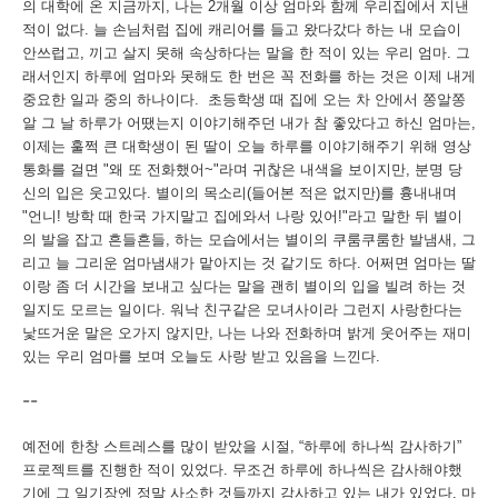
의
대학에
온
지금까지
,
나는
2
개월
이상
엄마와
함께
우리집에서
지낸
적이
없다
.
늘
손님처럼
집에
캐리어를
들고
왔다갔다
하는
내
모습이
안쓰럽고
,
끼고
살지
못해
속상하다는
말을
한
적이
있는
우리
엄마
.
그
래서인지
하루에
엄마와
못해도
한
번은
꼭
전화를
하는
것은
이제
내게
중요한
일과
중의
하나이다
.
초등학생
때
집에
오는
차
안에서
쫑알쫑
알
그
날
하루가
어땠는지
이야기해주던
내가
참
좋았다고
하신
엄마는
,
이제는
훌쩍
큰
대학생이
된
딸이
오늘
하루를
이야기해주기
위해
영상
통화를
걸면
"
왜
또
전화했어
~"
라며
귀찮은
내색을
보이지만
,
분명
당
신의
입은
웃고있다
.
별이의
목소리
(
들어본
적은
없지만
)
를
흉내내며
"
언니
!
방학
때
한국
가지말고
집에와서
나랑
있어
!"
라고
말한 뒤
별이
의
발을
잡고
흔들흔들
,
하는
모습에서는
별이의
쿠룸쿠룸한
발냄새
,
그
리고
늘
그리운
엄마냄새가
맡아지는
것
같기도
하다
.
어쩌면
엄마는
딸
이랑
좀
더
시간을
보내고
싶다는
말을
괜히
별이의
입을
빌려
하는
것
일지도
모르는
일이다
.
워낙
친구같은
모녀사이라
그런지
사랑한다는
낯뜨거운
말은
오가지
않지만
,
나는
나와
전화하며
밝게
웃어주는
재미
있는
우리
엄마를
보며
오늘도
사랑
받고
있음을
느낀다
.
--
예전에 한창 스트레스를 많이 받았을 시절
, “
하루에 하나씩 감사하기
”
프로젝트를 진행한 적이 있었다
.
무조건 하루에 하나씩은 감사해야했
기에 그 일기장엔 정말 사소한 것들까지 감사하고 있는 내가 있었다
.
마