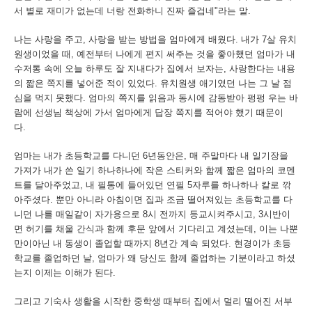
서
별로
재미가
없는데
너랑
전화하니
진짜
즐겁네
"
라는
말
.
나는
사랑을
주고
,
사랑을
받는
방법을
엄마에게
배웠다
.
내가
7
살
유치
원생이었을
때
,
예전부터
나에게
편지
써주는
것을
좋아했던
엄마가
내
수저통
속에
오늘
하루도
잘
지내다가
집에서
보자는
,
사랑한다는
내용
의
짧은
쪽지를
넣어준
적이
있었다
.
유치원생
애기였던
나는
그
날
점
심을
먹지
못했다
.
엄마의
쪽지를
읽음과
동시에
감동받아
펑펑
우는
바
람에
선생님
책상에
가서
엄마에게
답장
쪽지를
적어야
했기
때문이
다
.
엄마는
내가
초등학교를
다니던
6
년동안은
,
매
주말마다
내
일기장을
가져가
내가
쓴
일기
하나하나에
작은
스티커와
함께
짧은
엄마의
코멘
트를
달아주었고
,
내
필통에
들어있던
연필
5
자루를
하나하나
칼로
깎
아주셨다
.
뿐만
아니라
아침이면
집과
조금
떨어져있는
초등학교를
다
니던
나를
매일같이
자가용으로
8
시
전까지
등교시켜주시고
, 3
시반이
면
허기를
채울
간식과
함께
후문
앞에서
기다리고
계셨는데
,
이는
나뿐
만이아닌
내
동생이
졸업할
때까지
8
년간
계속
되었다
.
현경이가
초등
학교를
졸업하던
날
,
엄마가
왜
당신도
함께
졸업하는
기분이라고
하셨
는지
이제는
이해가
된다
.
그리고
기숙사
생활을
시작한
중학생
때부터
집에서
멀리
떨어진
서부