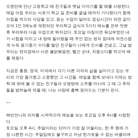
오랜만에
만난
고등학교
때
친구들과
옛날
이야기를
할
때를
사랑한다
.
매일
아침
우리는
서로가
학교
갈
준비를
끝낼
때까지
기다렸다가
함께
아침을
먹으러
식당을
갔고
,
듣는
수업이
달라도
점심시간이
되면
같이
모여
1
인
1
메뉴로
제한되던
우리학교
급식의
5
가지
메뉴를
전부
맛본
후
부랴부랴
다음
수업으로
뛰어갔다
.
토요일
아침이면
육상부였던
내
가
시합을
마치고
내
방에
들어왔을
때
주인
없는
방의
침대에
자연스럽
게
누워
옹기종기
수다를
떨던
친구들이
나에게
인사를
건넸고
,
그날
밤
우리는
편의점에서
사온
불닭볶음면
,
빨간
순대
,
자몽소다를
먹으며
배
를
채웠다
.
지금은
홍콩
,
영국
,
미국에서
각기
다른
각자의
삶을
살아가고
있는
우
리의
가장
즐거웠고
소중했던
그
시간들
.
매일을
함께
보내다
이제는
방
학
때
밖에
볼
수
없는
친구들과
오뎅탕에
소주를
마시며
그
때
그
추억
들을
밤하늘에
띄울
때
,
나는
사랑에 흠뻑 젖어드는 기분이
든다
.
--
해빈언니와
피자를
시켜먹으며
예능을
보는
토요일
오후
4
시를
사랑한
다
.
토요일
오후
4
시
,
주말이라는
단어가
가장
잘
어울리는
,
한
주
중에
가
장
나른한
시간
.
주말임에도
불구하고
마냥
한가로울
수
없는
버클리에