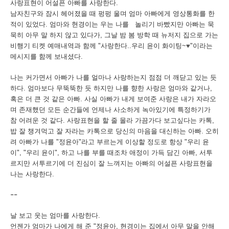
사랑표현이
어설픈
아빠를
사랑한다
.
남자친구와
잠시
헤어졌을
때
펑펑
울며
엄마
아빠에게
영상통화를
한
적이
있었다
.
엄마와
현경이는
우는
나를
놀리기
바빴지만
아빠는
묵
묵히
아무
말
하지
않고
있다가
,
그날
밤
봄 방학
때
뉴저지
집으로
가는
비행기
티켓
예매내역과
함께
"
사랑한다
..
우리
윤이
화이팅
~
♥
"
이라는
메시지를
함께
보내셨다
.
나는
커가면서
아빠가
나를
얼마나
사랑하는지
점점
더
깨닫고
있는
듯
하다
.
엄마보다
무뚝뚝한
듯
하지만
나를
향한
사랑은
엄마와
같거나
,
혹은
더
큰
것
같은
아빠
.
사실
아빠가
내게
보여준
사랑은
내가
자라오
며
존재했던
모든
순간들에
언제나
사소하게
녹아있기에
특정하기가
참
어려운
것
같다
.
사랑표현을
할
줄
몰라
가끔가다
보고싶다는
카톡
,
밥
잘
챙겨먹고
잘
자라는
카톡으로
당신의
마음을
대신하는
아빠
.
오히
려
아빠가
나를
"
정윤아
"
라고
부르는게
이상할
정도로
항상
"
우리
윤
이
", "
우리
윤이
",
하고
나를
부를
때조차
애정이
가득
담긴
아빠
,
서투
르지만
서투르기에
더
진심이
잘
느껴지는
아빠의
어설픈
사랑표현을
나는
사랑한다
.
--
날
보고
웃는
엄마를
사랑한다
.
언젠가
엄마가
나에게
해
준
"
정윤아
,
현경이는
집에서
아무
말을
안해