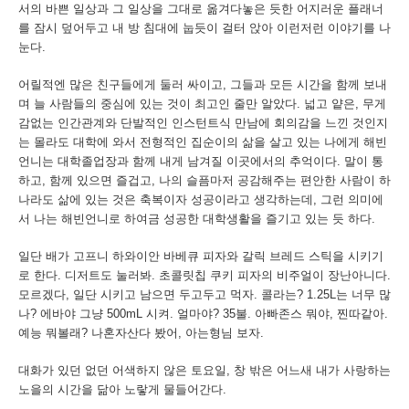
서의
바쁜
일상과
그
일상을
그대로
옮겨다놓은
듯한
어지러운
플래너
를
잠시
덮어두고
내
방
침대에
눕듯이
걸터
앉아
이런저런
이야기를
나
눈다
.
어릴적엔
많은
친구들에게
둘러
싸이고
,
그들과
모든
시간을
함께
보내
며
늘
사람들의
중심에
있는
것이
최고인
줄만
알았다
.
넓고
얕은
,
무게
감없는
인간관계와
단발적인
인스턴트식
만남에
회의감을
느낀
것인지
는
몰라도
대학에
와서
전형적인
집순이의
삶을
살고
있는
나에게
해빈
언니는
대학졸업장과 함께 내게 남겨질 이곳에서의 추억이다
.
말이
통
하고
,
함께
있으면
즐겁고
,
나의
슬픔마저
공감해주는
편안한
사람이
하
나라도
삶에
있는
것은
축복이자
성공이라고
생각하는데
,
그런
의미에
서
나는
해빈언니로
하여금
성공한
대학생활을
즐기고
있는
듯
하다
.
일단
배가
고프니
하와이안
바베큐
피자와
갈릭
브레드
스틱을
시키기
로
한다
.
디저트도
눌러봐
.
초콜릿칩
쿠키
피자의
비주얼이
장난아니다
.
모르겠다
,
일단
시키고
남으면
두고두고
먹자
.
콜라는
? 1.25L
는
너무
많
나
?
에바야
그냥
500mL
시켜
.
얼마야
? 35
불
.
아빠존스
뭐야
,
찐따같아
.
예능
뭐볼래
?
나혼자산다
봤어
,
아는형님
보자
.
대화가
있던
없던
어색하지
않은
토요일
,
창
밖은
어느새
내가
사랑하는
노을의
시간을
닮아
노랗게
물들어간다
.