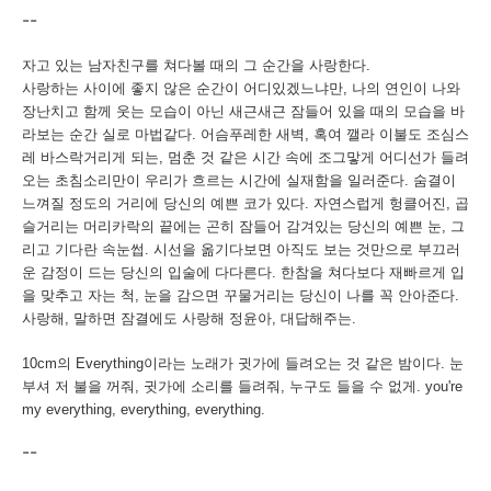
--
자고
있는
남자친구를
쳐다볼
때의
그
순간을
사랑한다
.
사랑하는
사이에
좋지
않은
순간이
어디있겠느냐만
,
나의
연인이
나와
장난치고
함께
웃는
모습이
아닌
새근새근
잠들어
있을
때의
모습을
바
라보는
순간
실로
마법같다
.
어슴푸레한
새벽
,
혹여
깰라
이불도
조심스
레
바스락거리게
되는
,
멈춘
것
같은
시간
속에
조그맣게
어디선가
들려
오는
초침소리만이
우리가
흐르는
시간에
실재함을
일러준다
.
숨결이
느껴질
정도의
거리에
당신의
예쁜
코가
있다
.
자연스럽게
헝클어진
,
곱
슬거리는
머리카락의
끝에는
곤히
잠들어
감겨있는
당신의
예쁜
눈
,
그
리고 기다란
속눈썹
.
시선을
옮기다보면
아직도
보는
것만으로
부끄러
운
감정이
드는
당신의
입술에
다다른다
.
한참을
쳐다보다
재빠르게
입
을
맞추고
자는
척
,
눈을
감으면
꾸물거리는
당신이
나를
꼭
안아준다
.
사랑해
,
말하면
잠결에도
사랑해
정윤아
,
대답해주는
.
10cm
의
Everything
이라는
노래가
귓가에
들려오는
것
같은
밤이다
.
눈
부셔
저
불을
꺼줘
,
귓가에
소리를
들려줘
,
누구도
들을
수
없게
. you're
my everything, everything, everything.
--