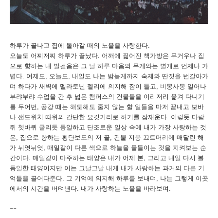
하루가
끝나고
집에
돌아갈
때의
노을을
사랑한다
.
오늘도
어찌저찌
하루가
끝났다
.
어깨에
짊어진
책가방은
무거우나
집
으로
향하는
내
발걸음은
그 날
하루
마음의
무게와는
별개로
언제나
가
볍다
.
어제도
,
오늘도
,
내일도
나는
밤늦게까지
숙제와
딴짓을
번갈아가
며
하다가
새벽에
멜라토닌
젤리에
의지해
잠이
들고
,
비몽사몽
일어나
부랴부랴
수업을
간
후
넓은
캠퍼스의
건물들을
이리저리
옮겨
다니기
를
두어번
,
공강
때는
해도해도
줄지
않는
할
일들을
마저
끝내고
보바
나
샌드위치
따위의
간단한
요깃거리로
허기를
잠재운다
.
이렇듯
다람
쥐
쳇바퀴
굴리듯
동일하고
단조로운
일상
속에
내가
가장
사랑하는
것
은
,
집으로
향하는
횡단보도의
저
끝
,
건물
지붕
끄트머리에
매달린
해
가
뉘엿뉘엿
,
매일같이
다른
색으로
하늘을
물들이는
것을
지켜보는
순
간이다
.
매일같이
마주하는
태양은
내가
어제
본
,
그리고
내일
다시
볼
동일한
태양이지만
이는
그날그날
내게
내가
사랑하는
과거의 다른
기
억들을
끌어다준다
.
그
기억에
의지해
하루를
보내며
,
나는
그렇게
이곳
에서의
시간을
버텨낸다
.
내가
사랑하는
노을을
바라보며
.
--