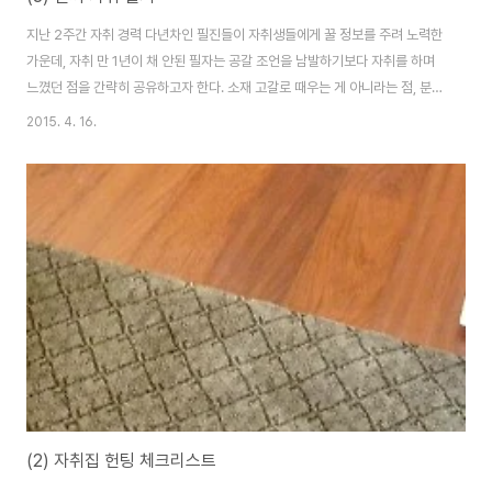
지난 2주간 자취 경력 다년차인 필진들이 자취생들에게 꿀 정보를 주려 노력한
가운데, 자취 만 1년이 채 안된 필자는 공갈 조언을 남발하기보다 자취를 하며
느꼈던 점을 간략히 공유하고자 한다. 소재 고갈로 때우는 게 아니라는 점, 분명
히 밝힌다. 1. 필자는 1년간 기숙사에 살다 자취방을 구해 나왔다. 이사하고 첫
2015. 4. 16.
날 느낀 점은, 단 몇 발자국이라도 통학거리가 늘어나면 울 것만 같은 박탈감을
느낀다. 필자는 캠퍼스에서 5분거리 기숙사 동, 그것도 가장 가까운 건물에 살
았는데, 들은 수업이 대게 캠퍼스 남쪽에 몰려 수업 5분전에 일어나도 지각하
지 않는 기적을 자주 이뤄내곤 했다. 다만 문제는, 이사 후에도 버릇을 못 고치
는 중이다. 필자는 그래도 캠퍼스 근처, 걸어서 15분 정도 거리에 집을 얻었는
데, 유독..
(2) 자취집 헌팅 체크리스트