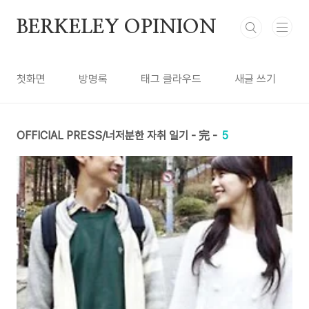
본문 바로가기
BERKELEY OPINION
첫화면
방명록
태그 클라우드
새글 쓰기
OFFICIAL PRESS/너저분한 자취 일기 - 完 -
5