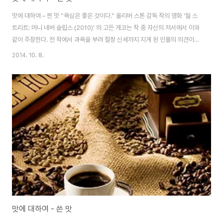
맛에 대하여 – 짠 맛 “욕심은 좋은 것이다.” 올리버 스톤 감독 작의 영화 ‘월 스
트리트: 머니 네버 슬립스 (2010)’ 의 고든 게코는 작 중 자신의 저서에서 이와
같이 주장한다. 전 작에서 과욕을 부려 철창 신세까지 지게 된 인물의 의견이라
관객의 조롱거리가 될 것이 당연하다는 예상을 감독은 담담하며 비 자극적인
2014. 10. 8.
시선으로 조롱한다. 주연을 비롯한 모든 작중 인물들은 끊임 없이 자신의 욕심
을 채우기 위해 행동하고, 심지어는 자신의 목적을 성공적으로 달성하는 경우
도 있다. 작품이 “욕심은 좋은 것이다” 라고 주장하고 싶었던 것인지, 촛불에
뛰어드는 날벌레처럼 탐욕에 몸을 불사르는 사람들의 후두부에 쐐기를 박아 넣
고 싶었던 것인지, 혹 그것도 아니라면 욕심과 탐욕의 미묘한 경계선을 확실하
게 그어 놓고 ..
맛에 대하여 - 쓴 맛