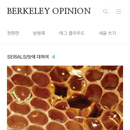
본문 바로가기
BERKELEY OPINION
첫화면
방명록
태그 클라우드
새글 쓰기
SERIALS/맛에 대하여
4