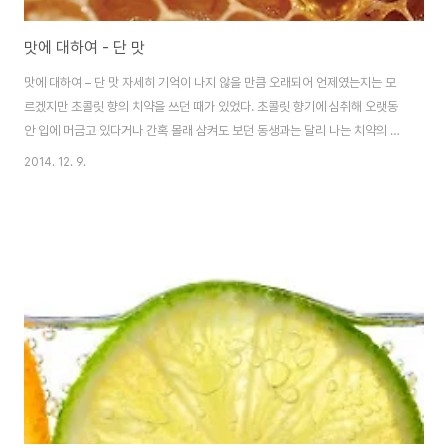
맛에 대하여 - 단 맛
맛에 대하여 – 단 맛 자세히 기억이 나지 않을 만큼 오래되어 언제였는지는 모
르겠지만 초콜릿 향의 치약을 쓰던 때가 있었다. 초콜릿 향기에 심취해 오랫동
안 입에 머금고 있다거나 간혹 몰래 삼켜도 보던 동생과는 달리 나는 치약의 그
인공적인 단맛을 썩 좋아하는 편은 아니었다. 시간이 지남에 따라 까치발 들어
2014. 12. 9.
힘들게 써왔던 세면대 앞에서 몸을 굽히게 되었고, 어느 순간부터 내 치약에선
더 이상 초콜릿 향이 나지 않게 되었다. 양치질이 끝나기가 무섭게 물로 깨끗이
단맛의 마지막 흔적까지 헹구어내려 했던 유년시절의 나는 빨리 자라고 싶었던
것인지도 모르겠다. 이제는 단맛이 사라진 씁쓸한 박하 향의 치약으로 칫솔질
을 한 뒤 오전 수업에 가야 할지 말아야 할지에 대한 짧지만 진지한 고민을 하는
것이 자연스러워 진 ..