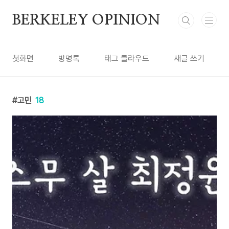
본문 바로가기
BERKELEY OPINION
첫화면
방명록
태그 클라우드
새글 쓰기
고민
18