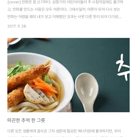
[cover] 만화란 참 신기하다. 성장기의 어린아이들이 주 시청자임에도 불구하
고, 만화를 만드는 사람은 모두 어른이다. 그래서일까, 어른이 되어 다시 보는
만화는 어렸을 때의 내가 보고 이해했던 것과는 사뭇 다른 뜻이 되어 다가온다.
전에는 공감할 수 없었던 캐릭터의 아픔이 느껴지기도 하고, 어렸을 때는 표면
2017. 9. 28.
상의 뜻만 이해하고 넘겼던 대사에서 커다란 울림을 느끼게 되기도 한다. 아무
래도 많은 어른이 비슷한 경험을 하기 때문인 듯, ‘키덜트 (Kidult)’라는 단어까
지 생길 정도로 어렸을 적의 장난감이나 만화, 과자 등을 즐겨 찾는 20~30대
가 많다. 아이를 뜻하는 단어, 키드 (Kid)와 어른을 뜻하는 단어, 어덜트
(Adult)의 합성어인 키덜트는, 겉은 자랐어도 마음만은 아이였던 때와의 고리
를 ..
따끈한 추억 한 그릇
다른 모든 생물에게 음식은 그저 생존에 필요한 에너지원에 불과하지만, 우리