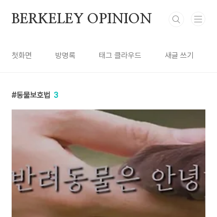
본문 바로가기
BERKELEY OPINION
첫화면
방명록
태그 클라우드
새글 쓰기
동물보호법
3