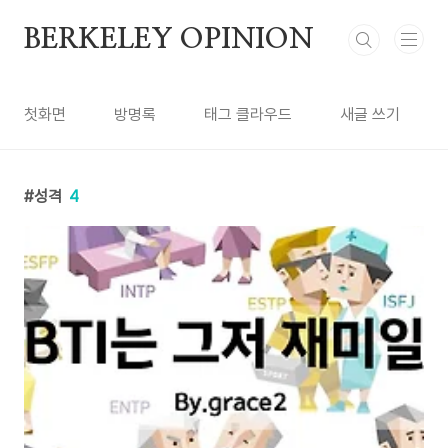
본문 바로가기
BERKELEY OPINION
첫화면
방명록
태그 클라우드
새글 쓰기
성격
4