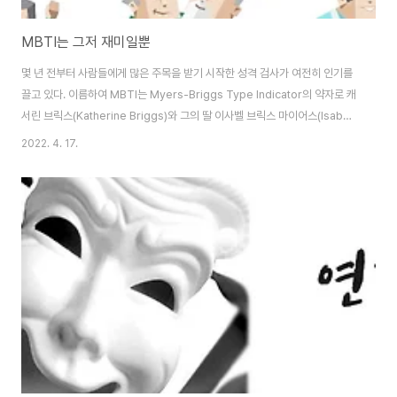
MBTI는 그저 재미일뿐
몇 년 전부터 사람들에게 많은 주목을 받기 시작한 성격 검사가 여전히 인기를
끌고 있다. 이름하여 MBTI는 Myers-Briggs Type Indicator의 약자로 캐
서린 브릭스(Katherine Briggs)와 그의 딸 이사벨 브릭스 마이어스(Isabel
Briggs Myers)가 스위스의 정신분석학자인 카를 융(Carl Jung)의 심리 유
2022. 4. 17.
형론을 토대로 고안한 자기 보고식 성격 유형 검사 도구이다. 외향성
(Extraversion)와 내향성(Introversion), 감각형(Sensing)과 직관형
(iNtuition), 사고형(Thinking)과 감정형(Feeling), 판단형(Judging)과 인
식형(Perceiving)의 네 가지 지표에 따라 총 16가지 유형으로 성격이 나누어
진다. 심리학에서는..