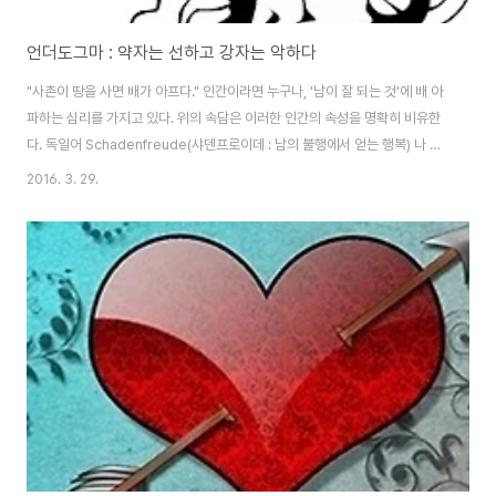
언더도그마 : 약자는 선하고 강자는 악하다
"사촌이 땅을 사면 배가 아프다." 인간이라면 누구나, '남이 잘 되는 것'에 배 아
파하는 심리를 가지고 있다. 위의 속담은 이러한 인간의 속성을 명확히 비유한
다. 독일어 Schadenfreude(샤덴프로이데 : 남의 불행에서 얻는 행복) 나 영
어 속담 Turning green with envy(시기심으로 얼굴이 새파래지다) 등과 같
2016. 3. 29.
은 말에서도 볼 수 있듯이, 인간은 본능적으로 남의 행복을 그리 달가워하지 않
는다. 설령 겉으로는 기뻐하는 척 웃으며, 축하의 의미를 가득 담은 꽃다발을 건
넬지언정 말이다. 러시아에서 오래전부터 내려온 한 옛날이야기 역시 이를 해
학적으로 풍자한다. 어느 날 평범했던 40대 농부가 길을 가다 우연히 마술램프
를 발견한다. 그가 램프를 문지르자 펑! 하고 나타난 요정이 그에게 소원..