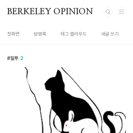
본문 바로가기
BERKELEY OPINION
첫화면
방명록
태그 클라우드
새글 쓰기
질투
2