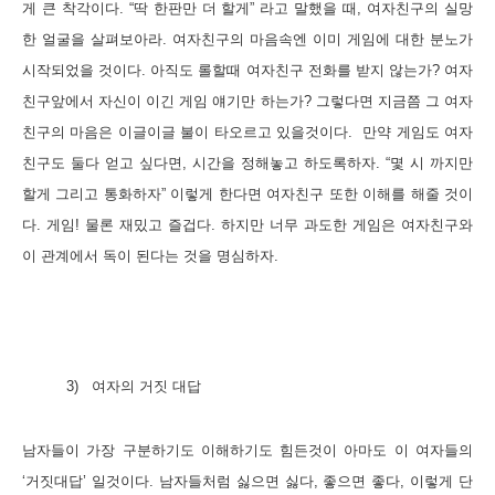
게 큰 착각이다
. “
딱 한판만 더 할게
”
라고 말했을 때
,
여자친구의 실망
한 얼굴을 살펴보아라
.
여자친구의 마음속엔 이미 게임에 대한 분노가
시작되었을 것이다
.
아직도 롤할때 여자친구 전화를 받지 않는가
?
여자
친구앞에서 자신이 이긴 게임 얘기만 하는가
?
그렇다면 지금쯤 그 여자
친구의 마음은 이글이글 불이 타오르고 있을것이다
.
만약 게임도 여자
친구도 둘다 얻고 싶다면
,
시간을 정해놓고 하도록하자
. “
몇 시 까지만
할게 그리고 통화하자
”
이렇게 한다면 여자친구 또한 이해를 해줄 것이
다
.
게임
!
물론 재밌고 즐겁다
.
하지만 너무 과도한 게임은 여자친구와
이 관계에서 독이 된다는 것을 명심하자
.
3)
여자의 거짓 대답
남자들이 가장 구분하기도 이해하기도 힘든것이 아마도 이 여자들의
‘
거짓대답
’
일것이다
.
남자들처럼 싫으면 싫다
,
좋으면 좋다
,
이렇게 단