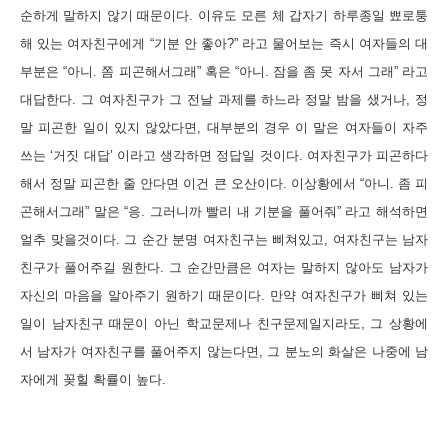
순하게 말하지 않기 때문이다
.
이유도 모른 체 갑자기 하루종일 뾰로퉁
해 있는 여자친구에게
“
기분 안 좋아
?”
라고 물어보는 즉시 여자들의 대
부분은
“
아니
.
쫌 피곤해서그래
”
혹은
“
아니
.
잠을 좀 못 자서 그래
”
라고
대답한다
.
그 여자친구가 그 전날 과제를 하느라 정말 밤을 샜거나
,
정
말 피곤한 일이 있지 않았다면
,
대부분의 경우 이 말은 여자들이 자주
쓰는
‘
거짓 대답
’
이라고 생각하면 정답일 것이다
.
여자친구가 피곤하다
해서 정말 피곤한 줄 안다면 이건 큰 오산이다
.
이상황에서
“
아니
.
좀 피
곤해서그래
”
말은
“
응
.
그러니까 빨리 내 기분을 풀어줘
”
라고 해석하면
얼추 맞을것이다
.
그 순간 분명 여자친구는 삐쳐있고
,
여자친구는 남자
친구가 풀어주길 원한다
.
그 순간만큼은 여자는 말하지 않아도 남자가
자신의 마음을 알아주기 원하기 때문이다
.
만약 여자친구가 삐쳐 있는
일이 남자친구 때문이 아닌 학교문제나 친구문제일지라도
,
그 상황에
서 남자가 여자친구를 풀어주지 않는다면
,
그 분노의 화살은 나중에 남
자에게 꽂힐 확률이 높다
.