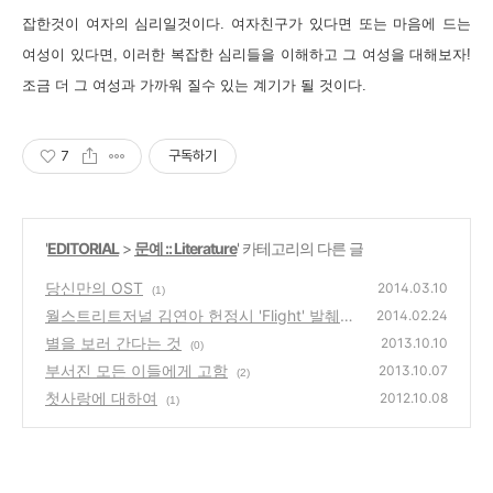
잡한것이 여자의 심리일것이다
.
여자친구가 있다면 또는 마음에 드는
여성이 있다면
,
이러한 복잡한 심리들을 이해하고 그 여성을 대해보자
!
조금 더 그 여성과 가까워 질수 있는 계기가 될 것이다
.
7
구독하기
'
EDITORIAL
>
문예 :: Literature
' 카테고리의 다른 글
당신만의 OST
2014.03.10
(1)
월스트리트저널 김연아 헌정시 'Flight' 발췌본
2014.02.24
번역
별을 보러 간다는 것
(3)
2013.10.10
(0)
부서진 모든 이들에게 고함
2013.10.07
(2)
첫사랑에 대하여
2012.10.08
(1)