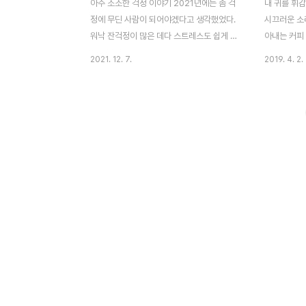
아주 소소한 걱정 이야기 2021년에는 좀 걱
내 귀를 휘감
정에 무딘 사람이 되어야겠다고 생각했었다.
시끄러운 소
워낙 잔걱정이 많은 데다 스트레스도 쉽게 받
아내는 커피 
는 성격이라 남들보다 인생을 더 피곤하게 살
무언가에 열
2021. 12. 7.
2019. 4. 2.
고 있는 느낌이 계속 들었달까. 걱정을 덜한
블루 도어에
다거나 안 하는 것은 나에게 불가능에 가까운
작은 카페,
일인 것 같고, 걱정은 계속하되 그 무게라도
해야 할 때 
조금 덜어낼 수 있다면 좋지 않을까 싶었다.
한 잔과 샐러
살면서 걱정하는 일의 90%는 일어나지 않는
다 항상 시키
다고 하는데 하도 쓸데없는 걱정을 많이 해서
우스 커피, 
그런지 돌이켜보면 95% 이상은 일어나지 않
오늘은 오랜
았던 것 같다. 그리고 설령 걱정하던 일이 실
가 차가운 
제로 일어났다고 해도 그 순간 잠깐 힘들 뿐
내가 뜨거운 
막상 시간이 흐르고 생각해 보면 별일도 아니
료든 뜨거운 
었더라. 하지만 걱정이라는 게 너무 중독성이
려야 하는 고
강해서 이렇게 대부분은 불필요하단 걸 알고
없지만 누군
있어도 끊임..
호호..