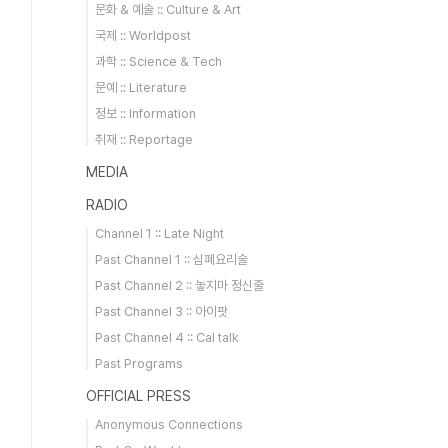
문화 & 예술 :: Culture & Art
국제 :: Worldpost
과학 :: Science & Tech
문예 :: Literature
정보 :: Information
취재 :: Reportage
MEDIA
RADIO
Channel 1 :: Late Night
Past Channel 1 :: 심폐요리술
Past Channel 2 :: 놓지마 정신줄
Past Channel 3 :: 아이팟
Past Channel 4 :: Cal talk
Past Programs
OFFICIAL PRESS
Anonymous Connections