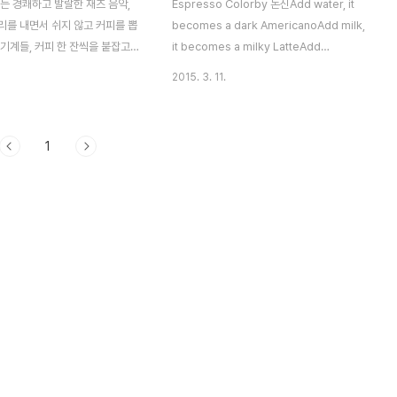
는 경쾌하고 발랄한 재즈 음악,
Espresso Colorby 돈신Add water, it
리를 내면서 쉬지 않고 커피를 뽑
becomes a dark AmericanoAdd milk,
기계들, 커피 한 잔씩을 붙잡고
it becomes a milky LatteAdd
중하고 있는 학생들, 나는 카페
chocolate, it becomes a brown
2015. 3. 11.
 앉아있다. 캠퍼스 남단에 있는
MochaPeople have colors tooAdd
 과제든 시험공부든 무언가에 집중
anger, a person rages redAdd
자주 오는 곳이다. 내 앞에는 커피
sadness, a person deflates blueAdd
1
드 한 접시가 놓여있다. 올 때마
joy, a person smiles goldBut Coffee
는 것들. 커피는 가장 저렴한 하
relaxes all these colorsSee the
샐러드는 시저 샐러드여야 한다.
fragrance of Coffee,Smell the color
만에 차가운 커피를 시켜봤다. 내
of Coffee,Coffee is deep, indeedIt
커피를 선호하는 이유는 간단하다,
makes you think. A cup of coffee a
걸 잘 못 먹기 때문. 음식이든 음
day ..
걸 시키면 다 식을 때까지 기다
충이 있다. 나 혼자일 때는 상관
가와 같이 있을 때는 내 커피를