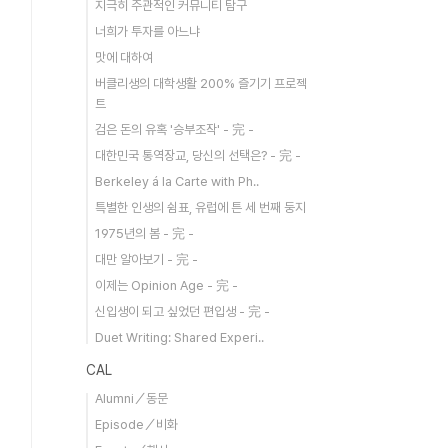
지극히 주관적인 커뮤니티 탐구
너희가 투자를 아느냐
맛에 대하여
버클리생의 대학생활 200% 즐기기 프로젝
트
검은 돈의 유혹 '승부조작' - 完 -
대한민국 통역장교, 당신의 선택은? - 完 -
Berkeley á la Carte with Ph..
특별한 인생의 쉼표, 유럽에 튼 세 번째 둥지
1975년의 봄 - 完 -
대만 알아보기 - 完 -
이제는 Opinion Age - 完 -
신입생이 되고 싶었던 편입생 - 完 -
Duet Writing: Shared Experi..
CAL
Alumni／동문
Episode／비화