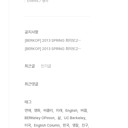
Events／행사
공지사항
[BERKOP] 2013 SPRING 회의보고⋯
[BERKOP] 2013 SPRING 회의보고⋯
최근글
인기글
최근댓글
태그
연애
영화
버클리
미래
English
버콥
BERKeley OPinion
삶
UC Berkeley
미국
English Column
한국
영칼
친구