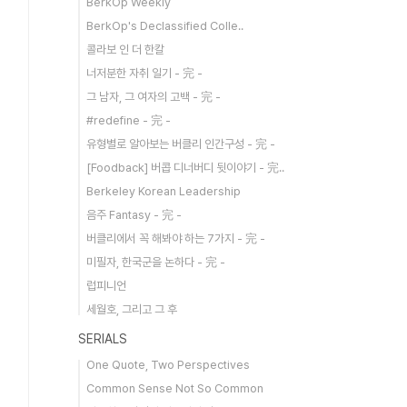
BerkOp Weekly
BerkOp's Declassified Colle..
콜라보 인 더 한칼
너저분한 자취 일기 - 完 -
그 남자, 그 여자의 고백 - 完 -
#redefine - 完 -
유형별로 알아보는 버클리 인간구성 - 完 -
[Foodback] 버콥 디너버디 뒷이야기 - 完..
Berkeley Korean Leadership
음주 Fantasy - 完 -
버클리에서 꼭 해봐야 하는 7가지 - 完 -
미필자, 한국군을 논하다 - 完 -
럽피니언
세월호, 그리고 그 후
SERIALS
One Quote, Two Perspectives
Common Sense Not So Common