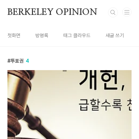
본문 바로가기
BERKELEY OPINION
첫화면
방명록
태그 클라우드
새글 쓰기
투표권
4