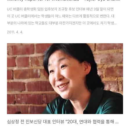
UC 버클리 총학생회 임원 입후보자 조규창 후보 인터뷰 매년 3월 말이 되면
이 곳 UC 버클리에서는 학생들이 여느 때와는 다르게 활동적으로 변한다. 대
부분의 나라에 있는 학교들도 대부분 마찬가지겠지만 이 곳에서도 차기 학생회
의 임원을 뽑는 선거기간이 도래하기 때문인데, 이 시즌이 되면 학교 입구를 둘
2011. 4. 4.
러쌓고 200명이 넘는 후보들, 그리고 그 후보들의 지지자들이 제각각 학교를
돌아다니는 학생들에게 후보들을 홍보하곤 한다. 올해 학생회 임원으로 나온
후보는 200명, 그 중 선거를 통해 선출되는 사람은 총 21명. 약 10대 1의 경쟁
률을 뚫을 각오로 나온 여러 명의 후보들 중에 남들과는 조금 다른 특이한 속성
을 가지고 있는 후보가 있다. Taylor Gyu Chang Cho. 조규창. 이름에서 알
수 있..
심상정 전 진보신당 대표 인터뷰 "20대, 연대와 협력을 통해 복지사회로"