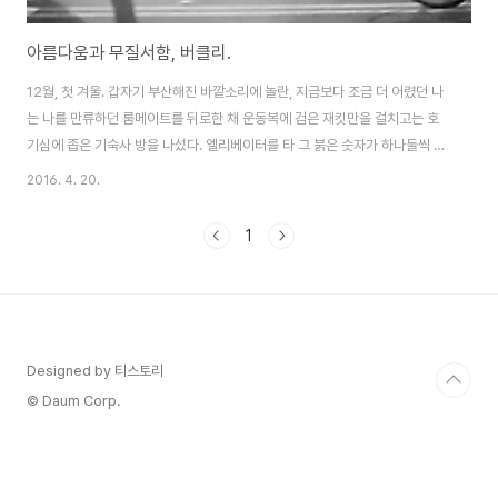
아름다움과 무질서함, 버클리.
12월, 첫 겨울. 갑자기 부산해진 바깥소리에 놀란, 지금보다 조금 더 어렸던 나
는 나를 만류하던 룸메이트를 뒤로한 채 운동복에 검은 재킷만을 걸치고는 호
기심에 좁은 기숙사 방을 나섰다. 엘리베이터를 타 그 붉은 숫자가 하나둘씩 줄
어가는 걸 가만히 바라봤고, 어느새 열린 문을 또 한번 나서며 언뜻 본 밖의 거
2016. 4. 20.
리가 수많은 경찰차들이 어지럽게 흔들던 적색과 청색 불빛으로 물들어 있음을
보았다. 어디선가 한 여자가 확성기를 입에 대고 지르던 고함이 나의 귓가에 선
1
명하게 울리고 있었다. '숨을 쉴 수 없다, 흑인의 삶도 중요하다'. 그렇게 외롭게
외치고 있었다. 거리에 나서니 저만치 수많은 인파가 보였다. 앞이 보이지 않아
까치발을 들던 뒤쪽 무리를 헤치며 조금씩 앞으로 나서니 태어나 처음 본 전투
경찰들이 곤..
Designed by 티스토리
© Daum Corp.