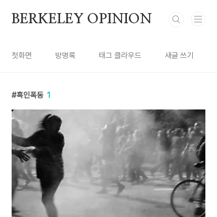
본문 바로가기
BERKELEY OPINION
첫화면
방명록
태그 클라우드
새글 쓰기
흑인폭동
1