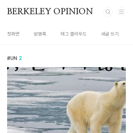
본문 바로가기
BERKELEY OPINION
첫화면
방명록
태그 클라우드
새글 쓰기
UN
2