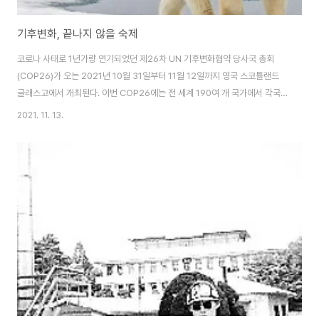
기후변화, 끝나지 않을 숙제
코로나 사태로 1년가량 연기되었던 제26차 UN 기후변화협약 당사국 총회
(COP26)가 오는 2021년 10월 31일부터 11월 12일까지 영국 스코틀랜드
글래스고에서 개최된다. 이번 COP26에는 전 세계 190여 개 국가에서 각국
정상들을 포함한 약 3만 명의 개인과 단체들이 모여 기후변화에 대해 논의하고
2021. 11. 13.
파리협정을 성공적으로 지속해나가기 위한 구체적인 방안들을 제시할 예정이
다. 코로나로 인한 2년간의 공백과 더불어 2019년 스페인 마드리드에서 개최
되었던 COP25가 뚜렷한 성과 없이 마무리된 탓에 이번 COP26의 성공적인
개최가 각별히 중요시되고 있다. 이번 COP26가 제시하고 있는 4가지 목표는
다음과 같다[1]: 2050년까지 글로벌 탄소중립 달성과 1.5°C 목표의 확립 기
후변화로 위협받..