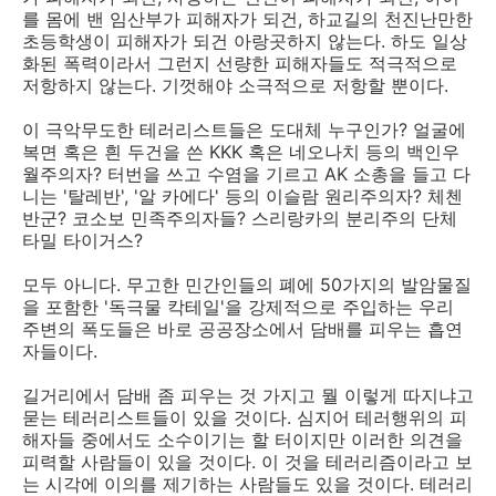
를 몸에 밴 임산부가 피해자가 되건, 하교길의 천진난만한
초등학생이 피해자가 되건 아랑곳하지 않는다. 하도 일상
화된 폭력이라서 그런지 선량한 피해자들도 적극적으로
저항하지 않는다. 기껏해야 소극적으로 저항할 뿐이다.
이 극악무도한 테러리스트들은 도대체 누구인가? 얼굴에
복면 혹은 흰 두건을 쓴 KKK 혹은 네오나치 등의 백인우
월주의자? 터번을 쓰고 수염을 기르고 AK 소총을 들고 다
니는 '탈레반', '알 카에다' 등의 이슬람 원리주의자? 체첸
반군? 코소보 민족주의자들? 스리랑카의 분리주의 단체
타밀 타이거스?
모두 아니다. 무고한 민간인들의 폐에 50가지의 발암물질
을 포함한 '독극물 칵테일'을 강제적으로 주입하는 우리
주변의 폭도들은 바로 공공장소에서 담배를 피우는 흡연
자들이다.
길거리에서 담배 좀 피우는 것 가지고 뭘 이렇게 따지냐고
묻는 테러리스트들이 있을 것이다. 심지어 테러행위의 피
해자들 중에서도 소수이기는 할 터이지만 이러한 의견을
피력할 사람들이 있을 것이다. 이 것을 테러리즘이라고 보
는 시각에 이의를 제기하는 사람들도 있을 것이다. 테러리