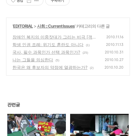
공감
구독하기
'
EDITORIAL
>
사회 :: Current Issues
' 카테고리의 다른 글
장애인 복지의 이중잣대가 그리는 비극 [객원
2010.11.16
필진 이충원]
학생 인권 조례: 위기도 혼란도 아니다
(9)
2010.11.13
(1)
국사, 필수 과목인가 선택 과목인가?
2010.10.31
(25)
나는 그들을 의심한다
2010.10.27
(5)
한국은 왜 후보자의 약점에 열광하는가?
2010.10.20
(2)
관련글