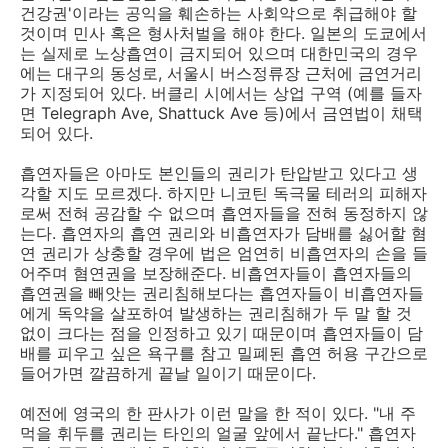
건강권'이라는 공익을 훼손하는 사회악으로 취급해야 할
것이며 민사 혹은 형사처벌을 해야 한다. 일본의 도쿄에서
는 실제로 노상흡연이 금지되어 있으며 대한민국의 경우
에는 대구의 동성로, 서울시 버스정류장 근처에 금연거리
가 지정되어 있다. 버클리 시에서는 상업 구역 (예를 들자
면 Telegraph Ave, Shattuck Ave 등)에서 금연법이 채택
되어 있다.
흡연자들은 아마도 본인들의 권리가 탄압받고 있다고 생
각할 지도 모르겠다. 하지만 니코틴 독극물 테러의 피해자
로써 전혀 공감할 수 없으며 흡연자들을 전혀 동정하지 않
는다. 흡연자의 흡연 권리와 비흡연자가 담배를 싫어할 혐
연 권리가 상충할 경우에 법은 엄연히 비흡연자의 손을 들
어주며 혐연권을 보장해준다. 비흡연자들이 흡연자들의
흡연권을 빼앗는 권리침해보다는 흡연자들이 비흡연자들
에게 독약을 살포하여 발생하는 권리침해가 두 말 할 것
없이 크다는 점을 인정하고 있기 때문이며 흡연자들이 담
배를 피우고 싶은 욕구를 참고 밀폐된 흡연 허용 구간으로
들어가면 깔끔하게 끝날 일이기 때문이다.
예전에 영국의 한 판사가 이런 말을 한 적이 있다. "내 주
먹을 휘두를 권리는 타인의 얼굴 앞에서 끝난다." 흡연자